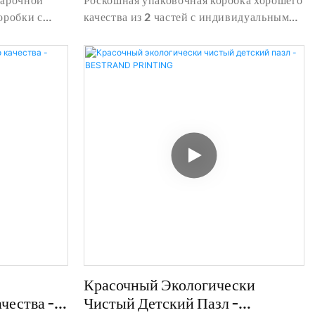
оробки с
качества из 2 частей с индивидуальным
 Подробная
логотипом. Подробная информация и
очной
цена о подарочной коробке от роскошной
ная услуга
упаковочной коробки хорошего качества
для
из 2 частей с индивидуальным логотипом
- Shanghai Bestand Printing Technology
- Shanghai
Co., Ltd
 Co., Ltd
Красочный Экологически
чества -
Чистый Детский Пазл -