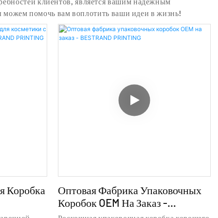
ребностей клиентов, является вашим надежным
мы можем помочь вам воплотить ваши идеи в жизнь!
я Коробка
Оптовая Фабрика Упаковочных
Коробок OEM На Заказ -
типом -
BESTRAND PRINTING
дарочной
Роскошная упаковочная коробка хорошего