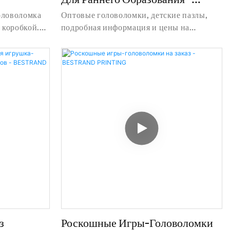
BESTRAND PRINTING
оловоломка
Оптовые головоломки, детские пазлы,
 коробкой.
подробная информация и цены на
ы о печати
головоломки-печати от оптовых
ественный
головоломки, детские пазлы - Shanghai
у заказу с
Bestand Printing Technology Co., Ltd
 Printing
з
Роскошные Игры-Головоломки