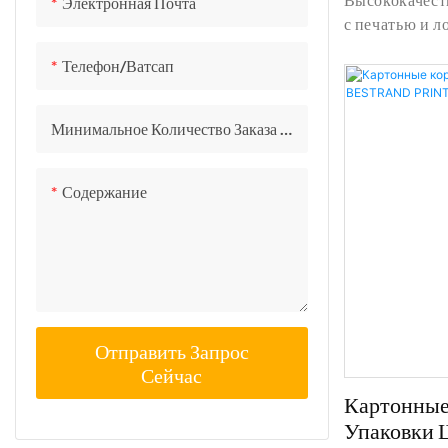
Электронная Почта
BESTRAND
с печатью и 
информация и
Телефон/ватсап
коробку от к
упаковочная к
логотипом - S
Минимальное Количество Заказа 400
Technology Co
Содержание
Отправить Запрос
Сейчас
Картонные
Упаковки 