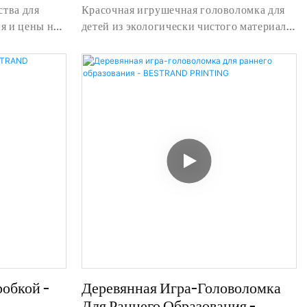
BESTRAND PRINTING
ства для
Красочная игрушечная головоломка для
я и цены на
детей из экологически чистого материала.
тва от
Подробная информация и цена о
рошего
головоломке-игрушке-головоломке из
hai Bestand
красочной игрушечной головоломки для
.
детей из экологически чистого материала
- Shanghai Bestand Printing Technology
Co., Ltd
обкой -
Деревянная Игра-Головоломка
Для Раннего Образования -