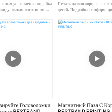
 PRINTING
BESTRAND PRINTING
венная упаковочная коробка
Печать пазлов хорошего каче
дивидуальным логотипом.
детей. Подробная информаци
формация и цены на
печать пазлов хорошего качес
коробку от
компании «Печать пазлов хо
венная упаковочная коробка
качества» для детей — Shang
дивидуальным логотипом -
Printing Technology Co., Ltd
tand Printing Technology
зируйте Головоломки
Магнитный Пазл С Кор
нтов - BESTRAND
BESTRAND PRINTING