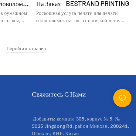
ловоломка
На Заказ - BESTRAND PRINTING
ов -
л в бумажном
Роскошная услуга печати для печати
ие пазлы,
головоломок на заказ по низкой цене.
 на детский
Узнайте подробную информацию и цену о
овленного на
печати головоломок на заказ от
деревянном
Роскошных услуг печати для печати
ghai Bestand
головоломок на заказ по низкой цене -
d
Shanghai Bestand Printing Technology
Co., Ltd.
Свяжитесь С Нами
Добавить: комната 305, корпус № 5, №
5025 Jingdong Rd, район Минхан, 200241,
Шанхай, КНР. Китай