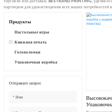
торговли или доставки. BESTRAND PRINTING, уделяя осо
партнером для удовлетворения всех ваших потребностей в
Продукты
Настольные игры
+
Книжная печать
Головоломки
Печать детских книг
Упаковочная коробка
Печать книг в твердом
переплете
Печать книг в мягкой обложке
Отправьте запрос
Высококач
Имя
Упаковочн
Индивидуа
Высококачест