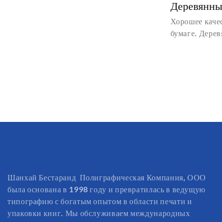
Деревянны
PRINTING
Хорошее качес
бумаге. Дерев
Подробная ин
пазлов на бум
взрослых. Хор
пазлов на бум
взрослых - Sh
Technology Co
Шанхай Бестаранд Полиграфическая Компания, ООО
была основана в 1998 году и превратилась в ведущую
типографию с богатым опытом в области печати и
упаковки книг. Мы обслуживаем международных