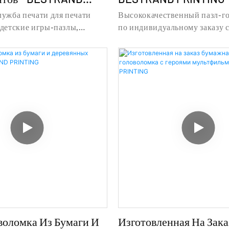
лужба печати для печати
Высококачественный пазл-г
 детские игры-пазлы,
по индивидуальному заказу с
формация и цены на печать
Подробная информация и цен
от популярной службы
пазлов-пазлов от Высококач
чати головоломок, детские
пазл-пазл по индивидуальном
Shanghai Bestand Printing
коробкой - Shanghai Bestand
., Ltd
Technology Co., Ltd
воломка Из Бумаги И
Изготовленная На Зака