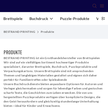
Brettspiele
Buchdruck
Puzzle-Produkte
Verpa
BESTRAND PRINTING
Produkte
PRODUKTE
BESTRAND PRINTING ist ein Großhandelshersteller von Brettspielen
Wir sind auf ein vielfältiges Sortiment hochwertiger Produkte
spezialisiert, darunter Brettspiele, Buchdruck, Puzzleprodukte und
Verpackungskartons. Unsere Brettspiele sind mit ansprechenden
Themen und langlebigen Materialien gestaltet und eignen sich daher
perfekt für Familientreffen oder Spieleabende
Unsere Buchdruckdienste bieten anpassbare Optionen für Autoren und
Verleger gleichermaßen und sorgen für lebendige Farben und gestochen
scharfe Texte, die Geschichten zum Leben erwecken. Die von uns
hergestellten Puzzleprodukte verfügen über komplizierte Designs, die
den Geist herausfordern und gleichzeitig stundenlange Unterhaltung
bieten—ideal für Kinder und Erwachsene.