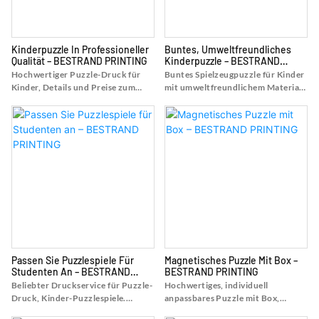
Kinderpuzzle In Professioneller
Buntes, Umweltfreundliches
Qualität – BESTRAND PRINTING
Kinderpuzzle – BESTRAND
PRINTING
Hochwertiger Puzzle-Druck für
Buntes Spielzeugpuzzle für Kinder
Kinder, Details und Preise zum
mit umweltfreundlichem Material.
Puzzle-Puzzle-Druck von
Finden Sie Details und Preise zum
Hochwertiger Puzzle-Druck für
Puzzle-Spielzeugpuzzle von
Kinder – Shanghai Bestrand
Buntes Spielzeugpuzzle für Kinder
Printing Technology Co., Ltd
mit umweltfreundlichem Material
– Shanghai Bestrand Printing
Technology Co., Ltd
Passen Sie Puzzlespiele Für
Magnetisches Puzzle Mit Box –
Studenten An – BESTRAND
BESTRAND PRINTING
PRINTING
Beliebter Druckservice für Puzzle-
Hochwertiges, individuell
Druck, Kinder-Puzzlespiele.
anpassbares Puzzle mit Box,
Finden Sie Details und Preise zum
finden Sie Details und Preise zum