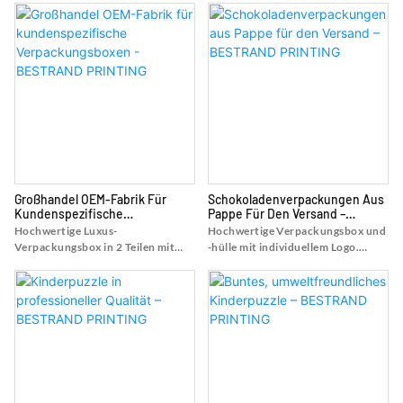
Geschenkboxen aus hochwertiger
und Preise zur Geschenkbox-Box
Verpackungsbox mit Aufdruck
von luxuriöse individuelle Logo-
und Logo – Shanghai Bestrand
Kosmetikbox-Geschenkbox-
Printing Technology Co., Ltd
Druckservice - Shanghai Bestrand
Printing Technology Co., Ltd
Großhandel OEM-Fabrik Für
Schokoladenverpackungen Aus
Kundenspezifische
Pappe Für Den Versand –
Verpackungsboxen - BESTRAND
BESTRAND PRINTING
Hochwertige Luxus-
Hochwertige Verpackungsbox und
PRINTING
Verpackungsbox in 2 Teilen mit
-hülle mit individuellem Logo.
individuellem Logo. Finden Sie
Finden Sie Details und Preise zu
Details und Preise für
Box-Verpackungsboxen aus
Geschenkboxen aus hochwertiger
hochwertiger Verpackungsbox
Luxus-Verpackungsbox in 2 Teilen
und -hülle mit individuellem Logo –
mit individuellem Logo - Shanghai
Shanghai Bestrand Printing
Bestrand Printing Technology Co.,
Technology Co., Ltd
Ltd