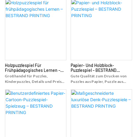
Puzzle-Puzzle-Druck vom
Thema Puzzle. Puzzle-Druck von
beliebten Druckservice für Puzzle-
hoher Qualität, individuell
Druck, Kinder-Puzzlespiele –
anpassbares Puzzle mit Box –
Shanghai Bestrand Printing
Shanghai Bestrand Printing
Technology Co., Ltd
Technology Co., Ltd
Holzpuzzlespiel Für
Papier- Und Holzblock-
Frühpädagogisches Lernen –
Puzzlespiel – BESTRAND
BESTRAND PRINTING
PRINTING
Großhandel für Puzzles,
Gute Qualität zum Drucken von
Kinderpuzzles, Details und Preise
Puzzles aus Papier, Puzzle aus
zum Drucken von Puzzles im
Holz für Erwachsene, Details und
Großhandel für Puzzles,
Preise zum Drucken von Puzzles
Kinderpuzzles – Shanghai
aus Papier von guter Qualität zum
Bestrand Printing Technology Co.,
Drucken von Puzzles aus Papier,
Ltd
Puzzle aus Holz für Erwachsene –
Shanghai Bestrand Printing
Technology Co., Ltd