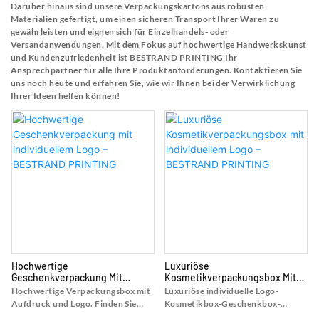
Darüber hinaus sind unsere Verpackungskartons aus robusten
Materialien gefertigt, um einen sicheren Transport Ihrer Waren zu
gewährleisten und eignen sich für Einzelhandels- oder
Versandanwendungen. Mit dem Fokus auf hochwertige Handwerkskunst
und Kundenzufriedenheit ist BESTRAND PRINTING Ihr
Ansprechpartner für alle Ihre Produktanforderungen. Kontaktieren Sie
uns noch heute und erfahren Sie, wie wir Ihnen bei der Verwirklichung
Ihrer Ideen helfen können!
Hochwertige
Luxuriöse
Geschenkverpackung Mit
Kosmetikverpackungsbox Mit
Individuellem Logo – BESTRAND
Individuellem Logo – BESTRAND
Hochwertige Verpackungsbox mit
Luxuriöse individuelle Logo-
PRINTING
PRINTING
Aufdruck und Logo. Finden Sie
Kosmetikbox-Geschenkbox-
Details und Preise zu
Druckservice, finden Sie Details