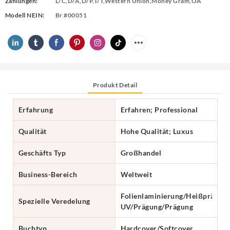
Zahlungen:
L/C,D/A,D/P,T/T,Western Union,Money Gram,OA
Modell NEIN:
Br #00051
Produkt Detail
Erfahrung
Erfahren; Professional
Qualität
Hohe Qualität; Luxus
Geschäfts Typ
Großhandel
Business-Bereich
Weltweit
Folienlaminierung/Heißprägung
Spezielle Veredelung
UV/Prägung/Prägung
Buchtyp
Hardcover/Softcover