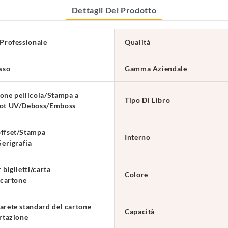
Dettagli Del Prodotto
 Professionale
Qualità
sso
Gamma Aziendale
one pellicola/Stampa a
Tipo Di Libro
pot UV/Deboss/Emboss
ffset/Stampa
Interno
Serigrafia
 biglietti/carta
Colore
/cartone
arete standard del cartone
Capacità
ortazione