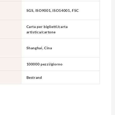
SGS, ISO9001, ISO14001, FSC
Carta per biglietti/carta
artistica/cartone
Shanghai, Cina
100000 pezzi/giorno
Bestrand