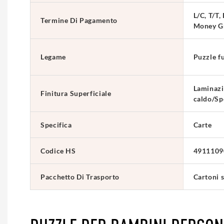
L/C, T/T,
Termine Di Pagamento
Money G
Legame
Puzzle fu
Laminazi
Finitura Superficiale
caldo/S
Specifica
Carte
Codice HS
4911109
Pacchetto Di Trasporto
Cartoni s