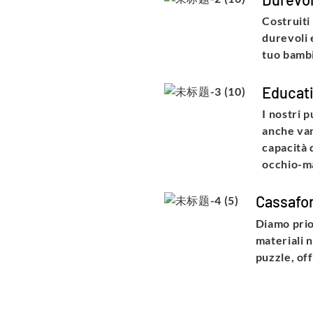
Costruiti 
durevoli 
tuo bamb
Educat
I nostri 
anche van
capacità 
occhio-m
Cassafo
Diamo prio
materiali 
puzzle, of