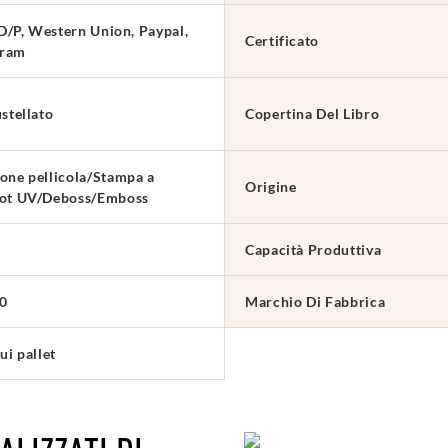
 D/P, Western Union, Paypal,
Certificato
ram
stellato
Copertina Del Libro
one pellicola/Stampa a
Origine
pot UV/Deboss/Emboss
Capacità Produttiva
0
Marchio Di Fabbrica
ui pallet