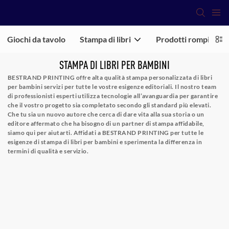
Giochi da tavolo
Stampa di libri
Prodotti rompicapo
STAMPA DI LIBRI PER BAMBINI
BESTRAND PRINTING offre alta qualità
stampa personalizzata di libri
per bambini
servizi per tutte le vostre esigenze editoriali. Il nostro team
di professionisti esperti utilizza tecnologie all’avanguardia per garantire
che il vostro progetto sia completato secondo gli standard più elevati.
Che tu sia un nuovo autore che cerca di dare vita alla sua storia o un
editore affermato che ha bisogno di un partner di stampa affidabile,
siamo qui per aiutarti. Affidati a BESTRAND PRINTING per tutte le
esigenze di stampa di libri per bambini e sperimenta la differenza in
termini di qualità e servizio.