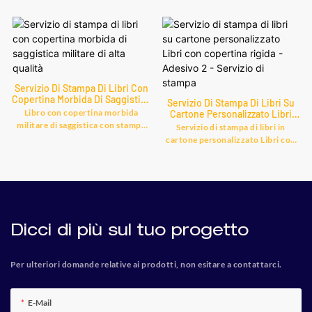
Servizio Di Stampa Di Libri Con
Copertina Morbida Di Saggistica
Servizio Di Stampa Di Libri Su
Militare Di Alta Qualità
Libro con copertina morbida
Cartone Personalizzato Libri
Con Copertina Rigida - Adesivo
militare di saggistica con stampa
Servizio di stampa di libri in
2 - Servizio Di Stampa
offset personalizzata di alta
cartone personalizzato Libri con
qualità, trova dettagli e prezzi sul
copertina rigida con adesivo 2,
servizio di stampa Stampa di libri
Trova dettagli e prezzi sul servizio
da Libro con copertina morbida
di stampa di libri in cartone dal
militare di saggistica con stampa
servizio di stampa di libri in
offset personalizzata di alta
cartone personalizzato Libri con
qualità - Shanghai Bestrand
copertina rigida con adesivo 2 -
Printing Technology Co., Ltd
Shanghai Bestrand Printing
Dicci di più sul tuo progetto
Technology Co., Ltd
Per ulteriori domande relative ai prodotti, non esitare a contattarci.
E-Mail