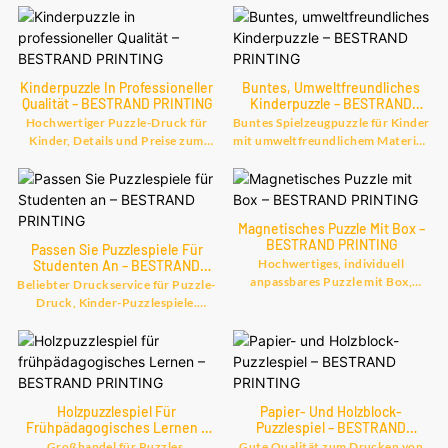
Kinderpuzzle In Professioneller
Buntes, Umweltfreundliches
Qualität – BESTRAND PRINTING
Kinderpuzzle – BESTRAND
PRINTING
Hochwertiger Puzzle-Druck für
Buntes Spielzeugpuzzle für Kinder
Kinder, Details und Preise zum
mit umweltfreundlichem Material.
Puzzle-Puzzle-Druck von
Finden Sie Details und Preise zum
Hochwertiger Puzzle-Druck für
Puzzle-Spielzeugpuzzle von
Kinder – Shanghai Bestrand
Buntes Spielzeugpuzzle für Kinder
Printing Technology Co., Ltd
mit umweltfreundlichem Material
Magnetisches Puzzle Mit Box –
– Shanghai Bestrand Printing
BESTRAND PRINTING
Passen Sie Puzzlespiele Für
Technology Co., Ltd
Hochwertiges, individuell
Studenten An – BESTRAND
PRINTING
anpassbares Puzzle mit Box,
Beliebter Druckservice für Puzzle-
finden Sie Details und Preise zum
Druck, Kinder-Puzzlespiele.
Thema Puzzle. Puzzle-Druck von
Finden Sie Details und Preise zum
hoher Qualität, individuell
Puzzle-Puzzle-Druck vom
anpassbares Puzzle mit Box –
beliebten Druckservice für Puzzle-
Shanghai Bestrand Printing
Druck, Kinder-Puzzlespiele –
Technology Co., Ltd
Shanghai Bestrand Printing
Holzpuzzlespiel Für
Papier- Und Holzblock-
Technology Co., Ltd
Frühpädagogisches Lernen –
Puzzlespiel – BESTRAND
BESTRAND PRINTING
PRINTING
Großhandel für Puzzles,
Gute Qualität zum Drucken von