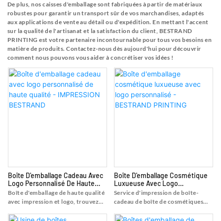
De plus, nos caisses d'emballage sont fabriquées à partir de matériaux
robustes pour garantir un transport sûr de vos marchandises, adaptés
aux applications de vente au détail ou d'expédition. En mettant l'accent
sur la qualité de l'artisanat et la satisfaction du client, BESTRAND
PRINTING est votre partenaire incontournable pour tous vos besoins en
matière de produits. Contactez-nous dès aujourd'hui pour découvrir
comment nous pouvons vous aider à concrétiser vos idées !
Boîte D'emballage Cadeau Avec
Boîte D'emballage Cosmétique
Logo Personnalisé De Haute
Luxueuse Avec Logo
Qualité - IMPRESSION
Personnalisé - BESTRAND
Boîte d'emballage de haute qualité
Service d'impression de boîte-
BESTRAND
PRINTING
avec impression et logo, trouvez
cadeau de boîte de cosmétiques
les détails et le prix sur la boîte-
avec logo personnalisé luxueux,
cadeau de la boîte d'emballage de
trouvez les détails et le prix sur la