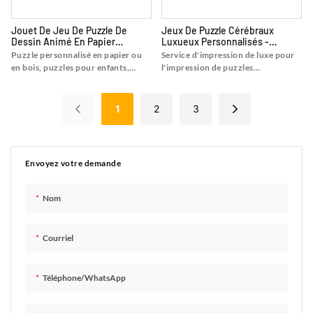
Jouet De Jeu De Puzzle De
Jeux De Puzzle Cérébraux
Dessin Animé En Papier
Luxueux Personnalisés -
Personnalisé - BESTRAND
BESTRAND PRINTING
Puzzle personnalisé en papier ou
Service d'impression de luxe pour
PRINTING
en bois, puzzles pour enfants,
l'impression de puzzles
trouvez des détails et des prix sur
personnalisés à bas prix, trouvez
les puzzles pour enfants
les détails et le prix sur
Impression de puzzles à partir de
l'impression de puzzles de puzzle
1
2
3
puzzles personnalisés en papier ou
du service d'impression de luxe
en bois, puzzles pour enfants -
pour l'impression de puzzles
Shanghai Bestrand Printing
personnalisés à bas prix - Shanghai
Technology Co., Ltd
Bestrand Printing Technology Co.,
Envoyez votre demande
Ltd
Nom
Courriel
Téléphone/WhatsApp