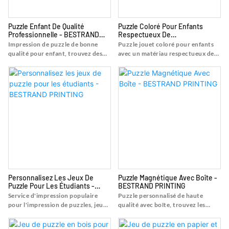
Puzzle Enfant De Qualité
Puzzle Coloré Pour Enfants
Professionnelle - BESTRAND
Respectueux De
PRINTING
L'environnement - BESTRAND
Impression de puzzle de bonne
Puzzle jouet coloré pour enfants
PRINTING
qualité pour enfant, trouvez des
avec un matériau respectueux de
détails et des prix sur l'impression
l'environnement, trouvez les
de puzzle de puzzle à partir d'une
détails et le prix sur Puzzle jouet
impression de puzzle de bonne
Puzzle de Puzzle jouet coloré pour
qualité pour enfant - Shanghai
enfants avec un matériau
Bestrand Printing Technology Co.,
respectueux de l'environnement -
Ltd
Shanghai Bestrand Printing
Technology Co., Ltd
Personnalisez Les Jeux De
Puzzle Magnétique Avec Boîte -
Puzzle Pour Les Étudiants -
BESTRAND PRINTING
BESTRAND PRINTING
Service d'impression populaire
Puzzle personnalisé de haute
pour l'impression de puzzles, jeux
qualité avec boîte, trouvez les
de puzzles pour enfants, trouvez
détails et le prix sur l'impression de
des détails et des prix sur
puzzles à partir de puzzle