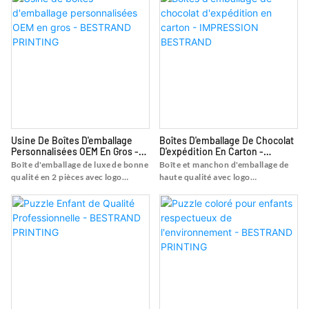
haute qualité avec impression et
boîte-cadeau du service
logo - Shanghai Bestrand Printing
d'impression de boîte-cadeau de
Technology Co., Ltd
boîte-cadeau de boîte de
cosmétiques avec logo
personnalisé luxueux - Shanghai
Bestrand Printing Technology Co.,
Ltd
Usine De Boîtes D'emballage
Boîtes D'emballage De Chocolat
Personnalisées OEM En Gros -
D'expédition En Carton -
BESTRAND PRINTING
IMPRESSION BESTRAND
Boîte d'emballage de luxe de bonne
Boîte et manchon d'emballage de
qualité en 2 pièces avec logo
haute qualité avec logo
personnalisé, trouvez les détails et
personnalisé, trouvez les détails et
le prix sur la boîte-cadeau de la
le prix sur la boîte d'emballage en
boîte d'emballage de luxe de bonne
boîte de la boîte et le manchon
qualité en 2 pièces avec logo
d'emballage de haute qualité avec
personnalisé - Shanghai Bestrand
logo personnalisé - Shanghai
Printing Technology Co., Ltd
Bestrand Printing Technology Co.,
Ltd