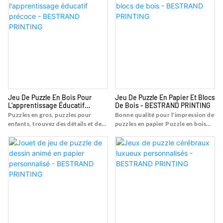
l'impression de puzzles de puzzle
personnalisé de haute qualité avec
auprès d'un service d'impression
boîte - Shanghai Bestrand Printing
populaire pour l'impression de
Technology Co., Ltd
puzzles, jeux de puzzles pour
enfants - Shanghai Bestrand
Printing Technology Co., Ltd
Jeu De Puzzle En Bois Pour
Jeu De Puzzle En Papier Et Blocs
L'apprentissage Éducatif
De Bois - BESTRAND PRINTING
Précoce - BESTRAND PRINTING
Puzzles en gros, puzzles pour
Bonne qualité pour l'impression de
enfants, trouvez des détails et des
puzzles en papier Puzzle en bois
prix sur l'impression de puzzles de
pour adultes, trouvez les détails et
puzzles en gros, puzzles pour
le prix sur l'impression de puzzles
enfants - Shanghai Bestrand
de bonne qualité pour l'impression
Printing Technology Co., Ltd
de puzzles en papier Puzzle en bois
pour adultes - Shanghai Bestrand
Printing Technology Co., Ltd