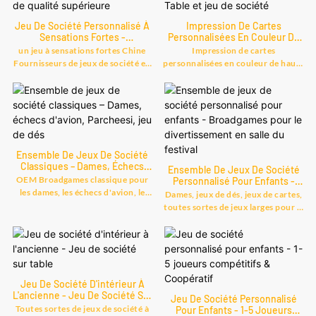
Jeu De Société Personnalisé À
Impression De Cartes
Sensations Fortes -
Personnalisées En Couleur De
Fournisseurs Chinois De Qualité
Haute Qualité : Tarot, Poker -
un jeu à sensations fortes Chine
Impression de cartes
Supérieure
Table Et Jeu De Société
Fournisseurs de jeux de société en
personnalisées en couleur de haute
gros de qualité supérieure
qualité Broadgame Edge glissé à
personnalisés, trouvez des détails
faible coût : Tarot, Poker, Trouvez
et des prix sur le jeu de cartes de
des détails et des prix sur le jeu de
jeu de société à partir d'un jeu à
société de table à partir de
sensations fortes Fournisseurs
l'impression de cartes
chinois de jeux de société en gros
personnalisées en couleur de
de qualité supérieure
Broadgame Edge glissé à faible
Ensemble De Jeux De Société
personnalisés - Shanghai Bestrand
coût : Tarot, Poker - Shanghai
Classiques – Dames, Échecs
Ensemble De Jeux De Société
D'avion, Parcheesi, Jeu De Dés
Printing Technology Co., Ltd
Bebrand Printing Technology Co.,
OEM Broadgames classique pour
Personnalisé Pour Enfants -
Ltd
Broadgames Pour Le
les dames, les échecs d'avion, le
Dames, jeux de dés, jeux de cartes,
Divertissement En Salle Du
Parcheesi, le jeu de dés, Trouvez
toutes sortes de jeux larges pour le
Festival
des détails et le prix sur le jeu de
divertissement en salle du festival,
société de table de Classical
fournisseur OEM., Trouvez des
Broadgames OEM pour les dames,
détails et le prix sur le jeu de
les échecs d'avion, le Parcheesi, le
société de table à partir de dames,
jeu de dés - Shanghai Bestrand
jeux de dés, jeux de cartes, toutes
Printing Technology Co., Ltd
Jeu De Société D'intérieur À
sortes de jeux larges pour le
L'ancienne - Jeu De Société Sur
divertissement en salle du festival,
Jeu De Société Personnalisé
Table
Toutes sortes de jeux de société à
fournisseur OEM. -Shanghai
Pour Enfants - 1-5 Joueurs