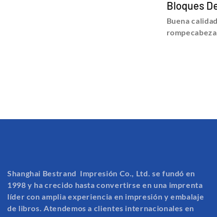
Bloques De
BESTRAND
Buena calidad
rompecabeza
de madera pa
detalles y pr
rompecabezas
impresión de
Rompecabezas
Shanghai Bes
Co., Ltd
Shanghai Bestrand Impresión Co., Ltd. se fundó en
1998 y ha crecido hasta convertirse en una imprenta
líder con amplia experiencia en impresión y embalaje
de libros. Atendemos a clientes internacionales en