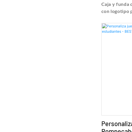
IMPRESIÓ
Caja y funda 
con logotipo 
detalles y pr
embalaje de c
embalaje de a
personalizado
Printing Tech
Personaliz
Rompecabe