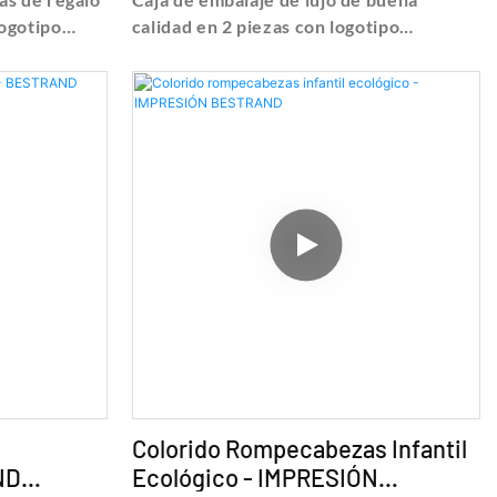
logotipo
calidad en 2 piezas con logotipo
e detalles y
personalizado, encuentre detalles y
 de regalo
precios sobre caja de regalo de Caja de
 cajas de
embalaje de lujo de buena calidad en 2
os con
piezas con logotipo personalizado -
jo - Shanghai
Shanghai Bestrand Printing Technology
y Co., Ltd
Co., Ltd
Colorido Rompecabezas Infantil
ND
Ecológico - IMPRESIÓN