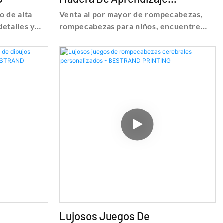
Educativo Temprano -
 de alta
Venta al por mayor de rompecabezas,
BESTRAND PRINTING
detalles y
rompecabezas para niños, encuentre
de
detalles y precios sobre la impresión de
ezas
rompecabezas de rompecabezas al por
 con caja -
mayor, rompecabezas para niños -
 Technology
Shanghai Bestrand Printing Technology
Co., Ltd
Lujosos Juegos De