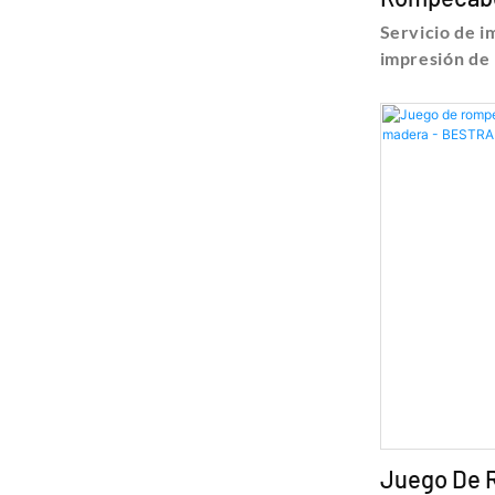
- BESTRA
Servicio de i
impresión de
rompecabezas
detalles y pr
rompecabezas
servicio de i
impresión de
rompecabezas
Bestrand Prin
Juego De 