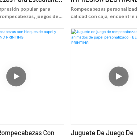
ND PRINTING
mpresión popular para
Rompecabezas personalizado
 rompecabezas, juegos de
calidad con caja, encuentre 
 para niños, encuentre
precios sobre la impresión 
ecios sobre impresión de
rompecabezas de rompecab
 de rompecabezas del
personalizado de alta calidad
mpresión popular para
Shanghai Bestrand Printing
 rompecabezas, juegos de
Co., Ltd
 para niños - Shanghai
ting Technology Co., Ltd
Rompecabezas Con
Juguete De Juego De