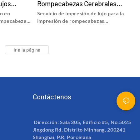
ujos
Rompecabezas Cerebrales
Personalizados - BESTRAND
o en
Servicio de impresión de lujo para la
TRAND
PRINTING
ompecabezas
impresión de rompecabezas
ra niños,
personalizados a bajo precio, encuentre
s sobre
detalles y precios sobre Impresión de
para niños
rompecabezas de rompecabezas del
zado en
Servicio de impresión de lujo para la
ompecabezas
impresión de rompecabezas
ra niños -
personalizados a bajo precio - Shanghai
 Technology
Bestrand Printing Technology Co., Ltd
Contáctenos
Dirección: Sala 305, Edificio #5, No.5025
Jingdong Rd, Distrito Minhang, 200241
Shanghai, P.R. Porcelana