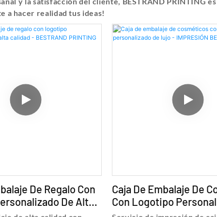
sanal y la satisfacción del cliente, BESTRAND PRINTING es
 a hacer realidad tus ideas!
balaje De Regalo Con
Caja De Embalaje De 
ersonalizado De Alta
Con Logotipo Personal
 BESTRAND PRINTING
Lujo - IMPRESIÓN BE
aje de alta calidad con
Servicio de impresión de caj