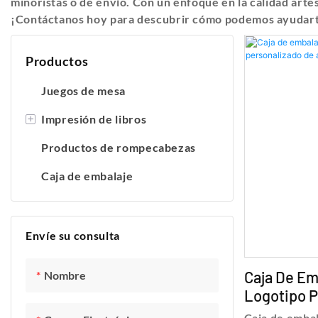
minoristas o de envío. Con un enfoque en la calidad arte
¡Contáctanos hoy para descubrir cómo podemos ayudarte
Productos
Juegos de mesa
+
Impresión de libros
Productos de rompecabezas
Impresión de libros para niños
Caja de embalaje
Impresión de libros de tapa
dura
Impresión de libros de tapa
Envíe su consulta
blanda
Caja De Em
Nombre
Logotipo P
Calidad -
Caja de embal