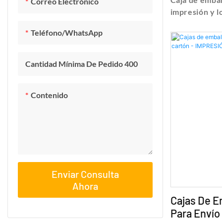
Correo Electrónico
impresión y l
y precios sob
Teléfono/WhatsApp
embalaje de a
logotipo - Sh
Technology Co
Cantidad Mínima De Pedido 400
Contenido
Enviar Consulta
Ahora
Cajas De E
Para Envío