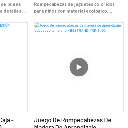
BESTRAND
 de buena
Rompecabezas de juguetes coloridos
e detalles y
para niños con material ecológico,
encuentre detalles y precios sobre
idad
Rompecabezas de juguetes coloridos de
para niños -
Rompecabezas de juguetes coloridos
 Technology
para niños con material ecológico -
Shanghai Bestrand Printing Technology
Co., Ltd
aja -
Juego De Rompecabezas De
D
Madera De Aprendizaje