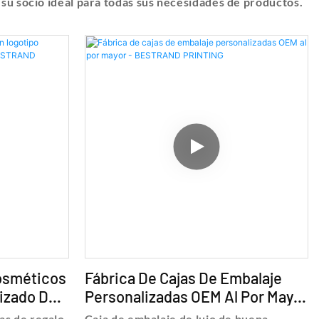
 su socio ideal para todas sus necesidades de productos.
Cosméticos
Fábrica De Cajas De Embalaje
izado De
Personalizadas OEM Al Por Mayor
STRAND
- BESTRAND PRINTING
as de regalo
Caja de embalaje de lujo de buena