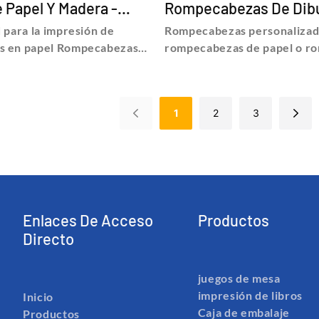
 Papel Y Madera -
Rompecabezas De Dib
 PRINTING
Animados De Papel
 para la impresión de
Rompecabezas personalizad
Personalizado - BES
s en papel Rompecabezas
rompecabezas de papel o r
PRINTING
ra adultos, encuentre
de madera, rompecabezas pa
ecios sobre Impresión de
encuentre detalles y precio
 de buena calidad para la
impresión de rompecabezas 
1
2
3
 rompecabezas en papel
de rompecabezas personali
 de madera para adultos -
rompecabezas de papel o r
trand Printing Technology
de madera, rompecabezas pa
Shanghai Bestrand Printing
Co., Ltd
Enlaces De Acceso
Productos
Directo
juegos de mesa
impresión de libros
Inicio
Caja de embalaje
Productos