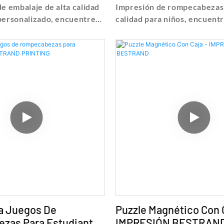
N BESTRAND
PRINTING
de embalaje de alta calidad
Impresión de rompecabezas
personalizado, encuentre
calidad para niños, encuentr
ecios sobre Caja y funda de
precios sobre Impresión de
aja de Caja y funda de
rompecabezas de buena cal
lta calidad con logotipo
Impresión de rompecabezas 
 - Shanghai Bestrand
Shanghai Bestrand Printing
nology Co., Ltd
Co., Ltd
a Juegos De
Puzzle Magnético Con C
zas Para Estudiantes
IMPRESIÓN BESTRAN