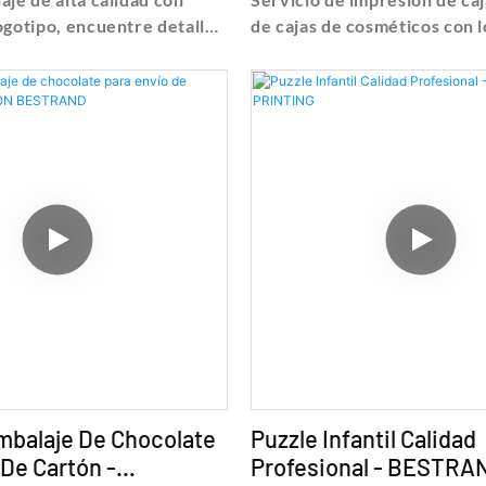
ogotipo, encuentre detalles
de cajas de cosméticos con 
re caja de regalo de Caja de
personalizado de lujo, busqu
lta calidad con impresión y
precios sobre cajas de cajas
anghai Bestrand Printing
del servicio de impresión de
., Ltd
regalo de cajas de cosmétic
logotipo personalizado de lu
Bestrand Printing Technolog
mbalaje De Chocolate
Puzzle Infantil Calidad
 De Cartón -
Profesional - BESTRA