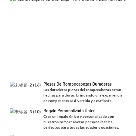
Im
Vi
Nu
ro
pe
co
of
im
alt
qu
co
vi
im
nít
Piezas De Rompecabezas Duraderas
Las duraderas piezas del rompecabezas están
hechas para durar, brindando una experiencia
de rompecabezas divertida y desafiante.
Regalo Personalizado Único
Crea un regalo único y personalizado con
nuestros rompecabezas personalizables,
perfectos para todas las edades y ocasiones.