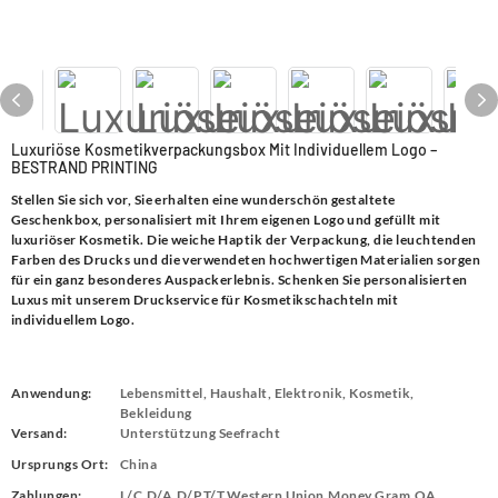
Luxuriöse Kosmetikverpackungsbox Mit Individuellem Logo –
BESTRAND PRINTING
Stellen Sie sich vor, Sie erhalten eine wunderschön gestaltete
Geschenkbox, personalisiert mit Ihrem eigenen Logo und gefüllt mit
luxuriöser Kosmetik. Die weiche Haptik der Verpackung, die leuchtenden
Farben des Drucks und die verwendeten hochwertigen Materialien sorgen
für ein ganz besonderes Auspackerlebnis. Schenken Sie personalisierten
Luxus mit unserem Druckservice für Kosmetikschachteln mit
individuellem Logo.
Anwendung:
Lebensmittel, Haushalt, Elektronik, Kosmetik,
Bekleidung
Versand:
Unterstützung Seefracht
Ursprungs Ort:
China
Zahlungen:
L/C,D/A,D/P,T/T,Western Union,Money Gram,OA