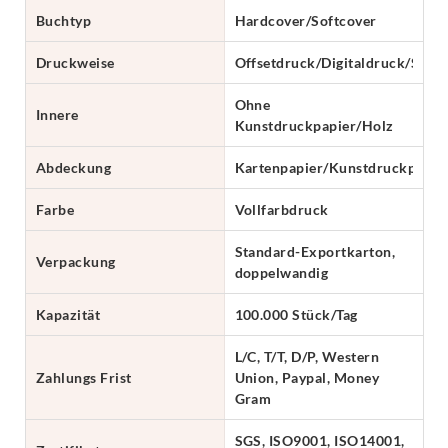
Buchtyp
Hardcover/Softcover
Druckweise
Offsetdruck/Digitaldruck/Sieb
Ohne
Innere
Kunstdruckpapier/Holz
Abdeckung
Kartenpapier/Kunstdruckpapie
Farbe
Vollfarbdruck
Standard-Exportkarton,
Verpackung
doppelwandig
Kapazität
100.000 Stück/Tag
L/C, T/T, D/P, Western
Zahlungs Frist
Union, Paypal, Money
Gram
SGS, ISO9001, ISO14001,