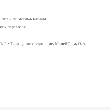
роника, косметика, одежда
ких перевозок
/ П, Т / Т, западное соединение, МонейГрам, О.А.