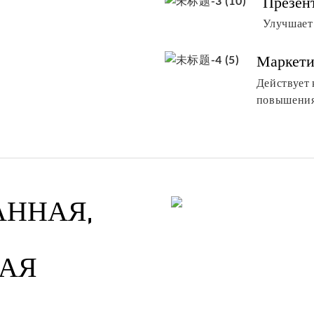
Презен
Улучшает
Маркети
Действует
повышения
АННАЯ,
АЯ