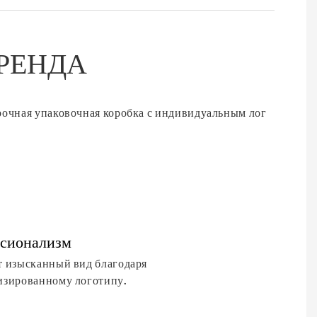
РЕНДА
сионализм
т изысканный вид благодаря
изированному логотипу.