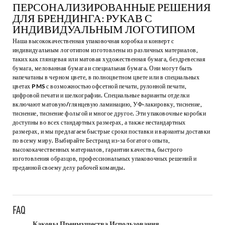
ПЕРСОНАЛИЗИРОВАННЫЕ РЕШЕНИЯ
ДЛЯ БРЕНДИНГА: РУКАВ С
ИНДИВИДУАЛЬНЫМ ЛОГОТИПОМ
Наша высококачественная упаковочная коробка и конверт с
индивидуальным логотипом изготовлены из различных материалов,
таких как глянцевая или матовая художественная бумага, бездревесная
бумага, мелованная бумага и специальная бумага. Они могут быть
напечатаны в черном цвете, в полноцветном цвете или в специальных
цветах PMS с возможностью офсетной печати, рулонной печати,
цифровой печати и шелкографии. Специальные варианты отделки
включают матовую/глянцевую ламинацию, УФ-лакировку, тиснение,
тиснение, тиснение фольгой и многое другое. Эти упаковочные коробки
доступны во всех стандартных размерах, а также нестандартных
размерах, и мы предлагаем быстрые сроки поставки и варианты доставки
по всему миру. Выбирайте Бестранд из-за богатого опыта,
высококачественных материалов, гарантии качества, быстрого
изготовления образцов, профессиональных упаковочных решений и
преданной своему делу рабочей команды.
FAQ
Каковы Преимущества Использования