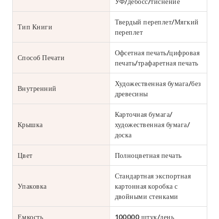
УФ/дебосс/тиснение
Твердый переплет/Мягкий
Тип Книги
переплет
Офсетная печать/цифровая
Способ Печати
печать/трафаретная печать
Художественная бумага/без
Внутренний
древесины
Карточная бумага/
Крышка
художественная бумага/
доска
Цвет
Полноцветная печать
Стандартная экспортная
Упаковка
картонная коробка с
двойными стенками
Емкость
100000 штук/день