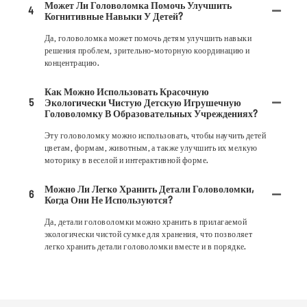
Может Ли Головоломка Помочь Улучшить
4
Когнитивные Навыки У Детей?
Да, головоломка может помочь детям улучшить навыки
решения проблем, зрительно-моторную координацию и
концентрацию.
Как Можно Использовать Красочную
5
Экологически Чистую Детскую Игрушечную
Головоломку В Образовательных Учреждениях?
Эту головоломку можно использовать, чтобы научить детей
цветам, формам, животным, а также улучшить их мелкую
моторику в веселой и интерактивной форме.
Можно Ли Легко Хранить Детали Головоломки,
6
Когда Они Не Используются?
Да, детали головоломки можно хранить в прилагаемой
экологически чистой сумке для хранения, что позволяет
легко хранить детали головоломки вместе и в порядке.