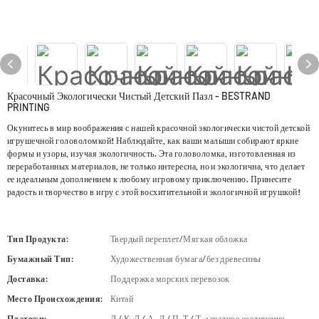
Красочный Экологически Чистый Детский Пазл - BESTRAND
PRINTING
Окунитесь в мир воображения с нашей красочной экологически чистой детской
игрушечной головоломкой! Наблюдайте, как ваши малыши собирают яркие
формы и узоры, изучая экологичность. Эта головоломка, изготовленная из
переработанных материалов, не только интересна, но и экологична, что делает
ее идеальным дополнением к любому игровому приключению. Принесите
радость и творчество в игру с этой восхитительной и экологичной игрушкой!
Тип Продукта:
Твердый переплет/Мягкая обложка
Бумажный Тип:
Художественная бумага/без древесины
Доставка:
Поддержка морских перевозок
Место Происхождения:
Китай
Платежи:
Л / К, Д / А, Д / П, Т / Т, западное соединение,