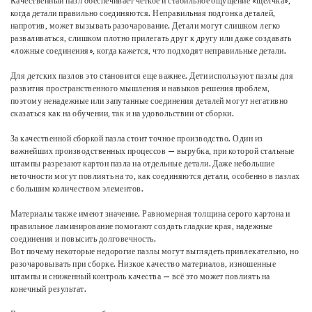
Качественный пазл обеспечивает четкое и стабильное ощущение «щелчка»,
когда детали правильно соединяются. Неправильная подгонка деталей,
напротив, может вызывать разочарование. Детали могут слишком легко
разваливаться, слишком плотно прилегать друг к другу или даже создавать
«ложные соединения», когда кажется, что подходят неправильные детали.
Для детских пазлов это становится еще важнее. Дети используют пазлы для
развития пространственного мышления и навыков решения проблем,
поэтому ненадежные или запутанные соединения деталей могут негативно
сказаться как на обучении, так и на удовольствии от сборки.
За качественной сборкой пазла стоит точное производство. Один из
важнейших производственных процессов — вырубка, при которой стальные
штампы разрезают картон пазла на отдельные детали. Даже небольшие
неточности могут повлиять на то, как соединяются детали, особенно в пазлах
с большим количеством элементов.
Материалы также имеют значение. Равномерная толщина серого картона и
правильное ламинирование помогают создать гладкие края, надежные
соединения и повысить долговечность.
Вот почему некоторые недорогие пазлы могут выглядеть привлекательно, но
разочаровывать при сборке. Низкое качество материалов, изношенные
штампы и сниженный контроль качества — всё это может повлиять на
конечный результат.