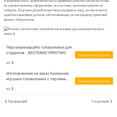
В конечном итоге, потребители часто оценивают качество пазлов не только
по художественному оформлению, но и по тому, насколько приятно их
собирать. Подгонка деталей может быть упущена из виду, но она остается
одной из важнейших деталей, обеспечивающих по-настоящему приятный
процесс сборки пазла.
Персонализируйте головоломки для
студентов - BESTRAND PRINTING
Просмотреть Продукты
из
$
Изготовленная на заказ бумажная
игрушка-головоломка с героями
Просмотреть Продукты
мультфильмов - BESTRAND
из
$
PRINTING
Предыдущий
Следующий