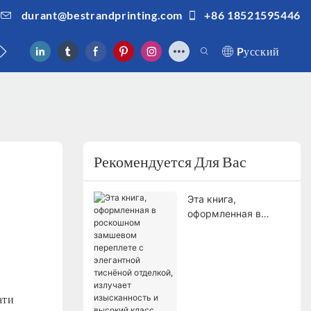
durant@bestrandprinting.com
+86 18521595446
ами
Pусский
Рекомендуется Для Вас
Эта книга,
оформленная в
роскошном
замшевом переплете
с элегантной
тиснёной отделкой,
излучает
ати
изысканность и