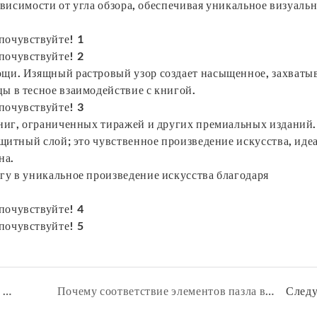
ависимости от угла обзора, обеспечивая уникальное визуаль
ющи. Изящный растровый узор создает насыщенное, захват
ы в тесное взаимодействие с книгой.
книг, ограниченных тиражей и других премиальных изданий.
щитный слой; это чувственное произведение искусства, иде
на.
у в уникальное произведение искусства благодаря
Проблемы безопасности детских книг в твердом переплете и решение проблем в цепочке поставок: подход типографии Bestrand.
Почему соответствие элементов пазла важно для пользовательского опыта
След