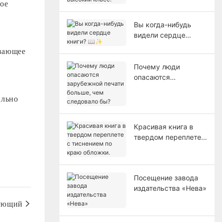
ное
высокий класс.
Вы когда-нибудь
видели сердце
книги? 📖✨
ывающее
Почему люди
опасаются
зарубежной печати
ально
больше, чем
следовало бы?
Красивая книга в
твердом переплете с
тиснением по краю
обложки.
Посещение завода
издательства «Нева»
ующий