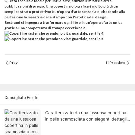
Questa tecnica è ideale per libri d'arte, edizioni limitate e altre
pubblicazioni di pregio. Una copertina olografica è molto più di un
semplice strato protettivo: è un'opera d'arte sensoriale, che fonde alla
perfezione la maestria della stampa con l'estetica del design.
Bestrand si impegna a trasformare ogni libro in un'opera d'arte unica
grazie a una competenza di stampa eccezionale.
Prev
Il Prossimo
Consigliato Per Te
Caratterizzato da una lussuosa copertina
in pelle scamosciata con eleganti dettagli
impressi a caldo, questo libro emana
un'atmosfera sofisticata e raffinata.