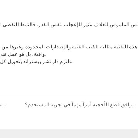
س الملموس للغلاف مثير للإعجاب بنفس القدر. فالنمط النقطي الدق
ّ هذه التقنية مثالية للكتب الفنية والإصدارات المحدودة وغيرها 
واقية، بل هو عمل فني حسي، يمزج ببراعة بين حرفية الطباعة وجماليات التصميم.
تلتزم دار نشر بيستراند بتحويل كل كتاب إلى قطعة فنية مميزة من خلال خبرة طباعة استثنائية.
لماذا يُعدّ توافق قطع الأحجية أمراً مهماً في تجربة المستخدم؟
تحديات السلامة في كتب الأطفال الكرتونية وحلول سلسلة التوريد: نهج بيستراند للطباعة