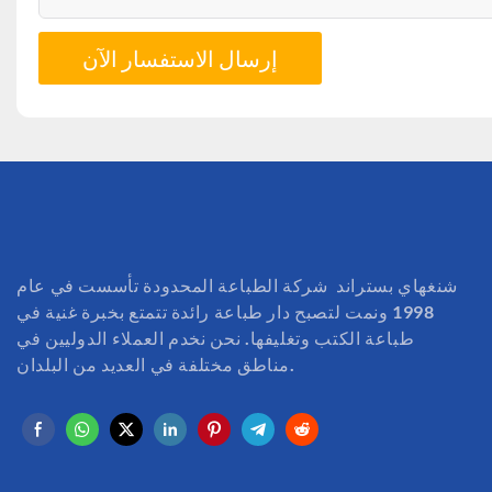
إرسال الاستفسار الآن
شنغهاي بستراند شركة الطباعة المحدودة تأسست في عام
1998 ونمت لتصبح دار طباعة رائدة تتمتع بخبرة غنية في
طباعة الكتب وتغليفها. نحن نخدم العملاء الدوليين في
مناطق مختلفة في العديد من البلدان.