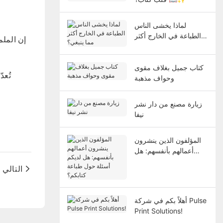
لماذا يخشى الناس
الطباعة في الخارج أكثر
إن الملم
مما ينبغي؟
كتاب جميل بغلاف مقوى
تُعد
وحواف مذهبة
زيارة مصنع من دار نشر
نيفا
المؤلفون الذين ينشرون
أعمالهم بأنفسهم: هل
لديكم أسئلة حول طباعة
التالي
كتابكم؟
أهلاً بكم في شركة Pulse
Print Solutions!