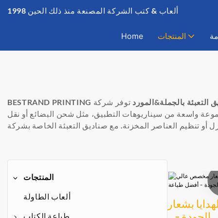
ألعاب & كتب الشركة المصنعة منذ ذلك الحين 1998
مة
المنتجات
Home
ة لصناديق التعبئة بالجملة&المورد
توفر شركة BESTRAND PRINTING صناديق تعبئة متينة وعالية الجودة ومثالية لتخزين ونقل المنتجات المختلفة.
مجموعة واسعة من سيناريوهات التطبيق، مثل شحن البضائع أو نقل
المنتجات
ألعاب الطاولة
هدايا بشعار
الجودة -
طباعة الكتاب