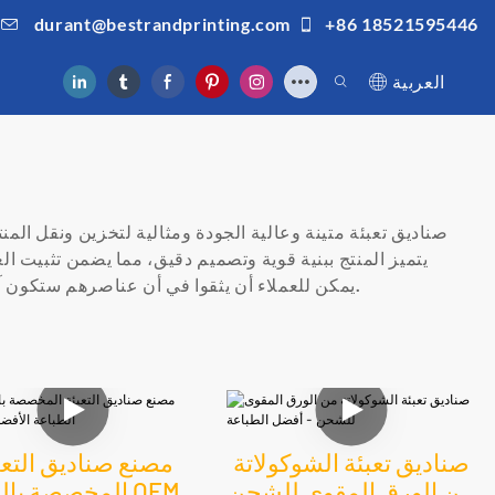
durant@bestrandprinting.com
+86 18521595446
العربية
يتميز المنتج ببنية قوية وتصميم دقيق، مما يضمن تثبيت ا
المنزل أو تنظيم العناصر المخزنة. مع صناديق التعبئة الخاصة بشركة BESTRAND PRINTING، يمكن للعملاء أن يثقوا في أن عناصرهم ستكون آمنة ومحمية بشكل جيد أينما ذهبوا.
صناديق تعبئة الشوكولاتة
مصنع صناديق التعب
من الورق المقوى للشحن
المخصصة بالجملة 