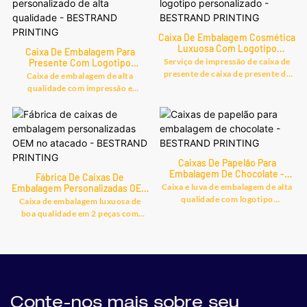
Caixa De Embalagem Cosmética
Luxuosa Com Logotipo
Caixa De Embalagem Para
Personalizado - BESTRAND
Serviço de impressão de caixa de
Presente Com Logotipo
PRINTING
Personalizado De Alta Qualidade
presente de caixa de presente de
Caixa de embalagem de alta
- BESTRAND PRINTING
caixa de cosméticos com logotipo
qualidade com impressão e
personalizado luxuoso, encontre
logotipo, encontre detalhes e
detalhes e preços sobre caixa de
preço sobre caixa de presente em
presente em Serviço de impressão
caixa de embalagem de alta
de caixa de presente de caixa de
qualidade com impressão e
presente de caixa de cosméticos de
logotipo - Shanghai Bestrand
logotipo personalizado luxuoso -
Caixas De Papelão Para
Printing Technology Co., Ltd
Shanghai Bestrand Printing
Embalagem De Chocolate -
Fábrica De Caixas De
BESTRAND PRINTING
Technology Co., Ltd
Caixa e luva de embalagem de alta
Embalagem Personalizadas OEM
No Atacado - BESTRAND
qualidade com logotipo
Caixa de embalagem luxuosa de
PRINTING
personalizado, encontre detalhes e
boa qualidade em 2 peças com
preços sobre caixa de embalagem
logotipo personalizado, encontre
em caixa e luva de embalagem de
detalhes e preços sobre caixa de
alta qualidade com logotipo
presente em Caixa de embalagem
personalizado - Shanghai Bestrand
luxuosa de boa qualidade em 2
Printing Technology Co., Ltd
peças com logotipo personalizado
- Shanghai Bestrand Printing
Technology Co., Ltd
Conte-nos mais sobre seu