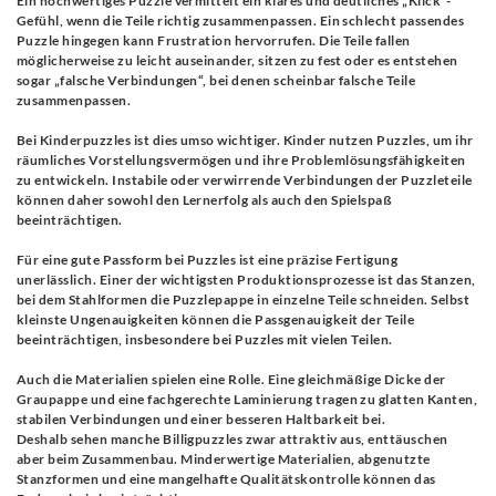
Ein hochwertiges Puzzle vermittelt ein klares und deutliches „Klick“-
Gefühl, wenn die Teile richtig zusammenpassen. Ein schlecht passendes
Puzzle hingegen kann Frustration hervorrufen. Die Teile fallen
möglicherweise zu leicht auseinander, sitzen zu fest oder es entstehen
sogar „falsche Verbindungen“, bei denen scheinbar falsche Teile
zusammenpassen.
Bei Kinderpuzzles ist dies umso wichtiger. Kinder nutzen Puzzles, um ihr
räumliches Vorstellungsvermögen und ihre Problemlösungsfähigkeiten
zu entwickeln. Instabile oder verwirrende Verbindungen der Puzzleteile
können daher sowohl den Lernerfolg als auch den Spielspaß
beeinträchtigen.
Für eine gute Passform bei Puzzles ist eine präzise Fertigung
unerlässlich. Einer der wichtigsten Produktionsprozesse ist das Stanzen,
bei dem Stahlformen die Puzzlepappe in einzelne Teile schneiden. Selbst
kleinste Ungenauigkeiten können die Passgenauigkeit der Teile
beeinträchtigen, insbesondere bei Puzzles mit vielen Teilen.
Auch die Materialien spielen eine Rolle. Eine gleichmäßige Dicke der
Graupappe und eine fachgerechte Laminierung tragen zu glatten Kanten,
stabilen Verbindungen und einer besseren Haltbarkeit bei.
Deshalb sehen manche Billigpuzzles zwar attraktiv aus, enttäuschen
aber beim Zusammenbau. Minderwertige Materialien, abgenutzte
Stanzformen und eine mangelhafte Qualitätskontrolle können das