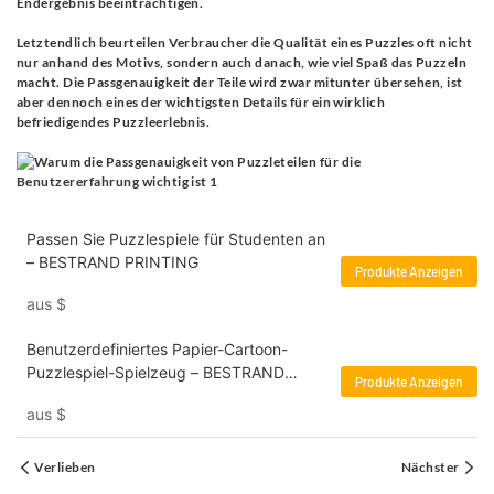
Endergebnis beeinträchtigen.
Letztendlich beurteilen Verbraucher die Qualität eines Puzzles oft nicht
nur anhand des Motivs, sondern auch danach, wie viel Spaß das Puzzeln
macht. Die Passgenauigkeit der Teile wird zwar mitunter übersehen, ist
aber dennoch eines der wichtigsten Details für ein wirklich
befriedigendes Puzzleerlebnis.
Passen Sie Puzzlespiele für Studenten an
– BESTRAND PRINTING
Produkte Anzeigen
aus
$
Benutzerdefiniertes Papier-Cartoon-
Puzzlespiel-Spielzeug – BESTRAND
Produkte Anzeigen
PRINTING
aus
$
Verlieben
Nächster