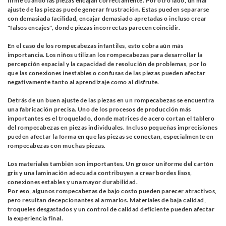
firme cuando las piezas encajan correctamente. Por otro lado, un mal
ajuste de las piezas puede generar frustración. Estas pueden separarse
con demasiada facilidad, encajar demasiado apretadas o incluso crear
"falsos encajes", donde piezas incorrectas parecen coincidir.
En el caso de los rompecabezas infantiles, esto cobra aún más
importancia. Los niños utilizan los rompecabezas para desarrollar la
percepción espacial y la capacidad de resolución de problemas, por lo
que las conexiones inestables o confusas de las piezas pueden afectar
negativamente tanto al aprendizaje como al disfrute.
Detrás de un buen ajuste de las piezas en un rompecabezas se encuentra
una fabricación precisa. Uno de los procesos de producción más
importantes es el troquelado, donde matrices de acero cortan el tablero
del rompecabezas en piezas individuales. Incluso pequeñas imprecisiones
pueden afectar la forma en que las piezas se conectan, especialmente en
rompecabezas con muchas piezas.
Los materiales también son importantes. Un grosor uniforme del cartón
gris y una laminación adecuada contribuyen a crear bordes lisos,
conexiones estables y una mayor durabilidad.
Por eso, algunos rompecabezas de bajo costo pueden parecer atractivos,
pero resultan decepcionantes al armarlos. Materiales de baja calidad,
troqueles desgastados y un control de calidad deficiente pueden afectar
la experiencia final.