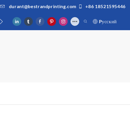
durant@bestrandprinting.com
+86 18521595446
ами
Pусский