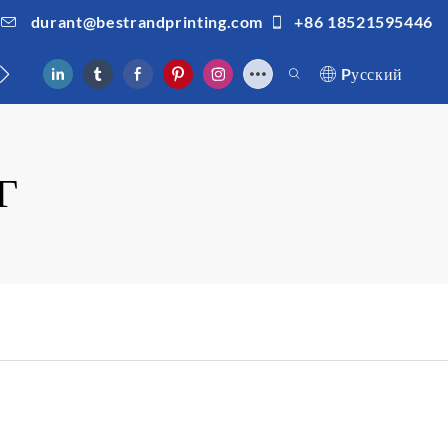
durant@bestrandprinting.com
+86 18521595446
ами
Pусский
Г