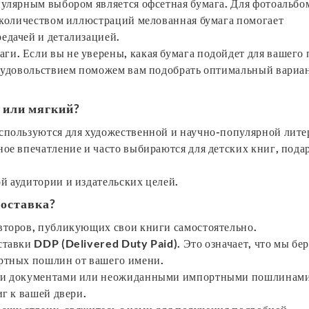
пулярным выбором является офсетная бумага. Для фотоальбо
м количеством иллюстраций мелованная бумага помогает
едачей и детализацией.
и. Если вы не уверены, какая бумага подойдет для вашего 
с удовольствием поможем вам подобрать оптимальный вариан
 или мягкий?
спользуются для художественной и научно-популярной лите
ное впечатление и часто выбираются для детских книг, под
й аудитории и издательских целей.
доставка?
второв, публикующих свои книги самостоятельно.
тавки DDP (Delivered Duty Paid). Это означает, что мы бер
ортных пошлин от вашего имени.
ными документами или неожиданными импортными пошлинам
иг к вашей двери.