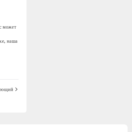
с может
ке, наша
ующий