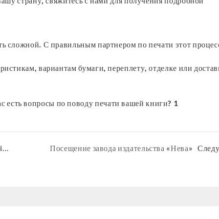
 вашу страну, свяжитесь с нами для получения подробной
ть сложной. С правильным партнером по печати этот процес
ристикам, вариантам бумаги, переплету, отделке или достав
Добро пожаловать в Pulse Print Solutions!
Посещение завода издательства «Нева»
След