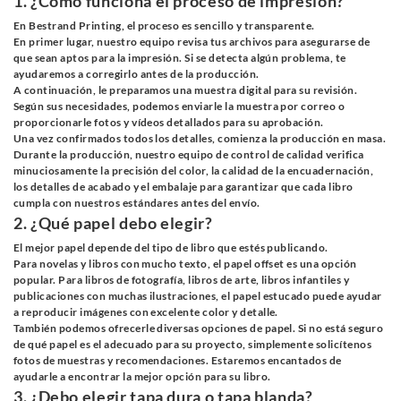
1. ¿Cómo funciona el proceso de impresión?
En Bestrand Printing, el proceso es sencillo y transparente.
En primer lugar, nuestro equipo revisa tus archivos para asegurarse de
que sean aptos para la impresión. Si se detecta algún problema, te
ayudaremos a corregirlo antes de la producción.
A continuación, le preparamos una muestra digital para su revisión.
Según sus necesidades, podemos enviarle la muestra por correo o
proporcionarle fotos y vídeos detallados para su aprobación.
Una vez confirmados todos los detalles, comienza la producción en masa.
Durante la producción, nuestro equipo de control de calidad verifica
minuciosamente la precisión del color, la calidad de la encuadernación,
los detalles de acabado y el embalaje para garantizar que cada libro
cumpla con nuestros estándares antes del envío.
2. ¿Qué papel debo elegir?
El mejor papel depende del tipo de libro que estés publicando.
Para novelas y libros con mucho texto, el papel offset es una opción
popular. Para libros de fotografía, libros de arte, libros infantiles y
publicaciones con muchas ilustraciones, el papel estucado puede ayudar
a reproducir imágenes con excelente color y detalle.
También podemos ofrecerle diversas opciones de papel. Si no está seguro
de qué papel es el adecuado para su proyecto, simplemente solicítenos
fotos de muestras y recomendaciones. Estaremos encantados de
ayudarle a encontrar la mejor opción para su libro.
3. ¿Debo elegir tapa dura o tapa blanda?