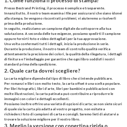
1. Come funziona il processo di stampa?
Presso Bestrand Printing, il processo è semplice e trasparente.
Innanzitutto, il nostro team esamina i file per assicurarsi che siano idonei
alla stampa. Se vengono riscontrati problemi, vi aiuteremo a risolverli
prima della produzione.
In seguito, realizziamo un campione digitale da sottoporre alla tua
valutazione. A seconda delle tue esigenze, possiamo spedirti il ​​campione
oppure fornirti foto e video dettagliati per la tua approvazione.
Una volta confermati tutti i dettagli, inizia la produzione in serie.
Durante la produzione, il nostro team di controllo qualità verifica
attentamente la precisione dei colori, la qualità della rilegatura, i dettagli
di finitura e l'imballaggio per garantire che ogni libro soddisfi i nostri
standard prima della spedizione.
2. Quale carta dovrei scegliere?
La carta migliore dipende dal tipo di libro che si intende pubblicare.
Per romanzi e libri con molto testo, la carta offset è una scelta popolare.
Per libri fotografici, libri d'arte, libri per bambini e pubblicazioni con
molte illustrazioni, la carta patinata può contribuire a riprodurre le
immagini con colori e dettagli eccellenti.
Possiamo inoltre offrire una varietà di opzioni di carta; se non siete sicuri
di quale sia la carta più adatta al vostro progetto, non esitate a
richiederci foto di campioni di carta e consigli. Saremo lieti di aiutarvi a
trovare la soluzione migliore per il vostro libro.
3. Meglio la versione con copertina rigida o