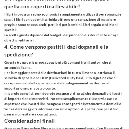
quella con copertina flessibile?
I libri in brossura sono economici e ampiamente utilizzati per romanzi e
saggi. I libri con copertina rigida offrono una sensazione di maggiore
pregio e sono spesso scelti per libri per bambini, libri regalo e edizioni
speciali.
La scelta giusta dipende dal budget, dal pubblico di riferimento e dagli
obiettivi editoriali.
4. Come vengono gestiti i dazi doganali e la
spedizione?
Questa è una delle preoccupazioni più comuni tra gli autori che si
autopubblicano.
Per la maggior parte delle destinazioni in tutto il mondo, offriamo il
servizio di spedizione DDP (Delivered Duty Paid). Ciò significa che ci
occupiamo noi della spedizione, dello sdoganamento e dei dazi di
importazione per vostro conto.
In parole semplici, non dovrete occuparvi di pratiche doganali o di costi
di importazione imprevisti. Potrete semplicemente rilassarvi a casa e
aspettare che i vostri libri vengano consegnati direttamente a domicilio.
Se desideri maggiori informazioni sulle opzioni di spedizione per il tuo
paese, non esitare a contattarci.
Considerazioni finali
Stampare il tuo primo libro non deve essere complicato. Con il partner di