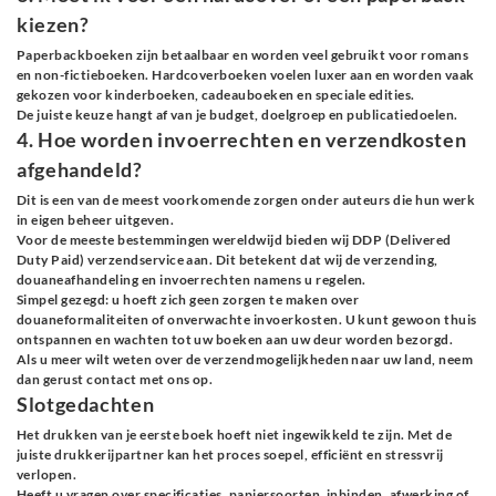
kiezen?
Paperbackboeken zijn betaalbaar en worden veel gebruikt voor romans
en non-fictieboeken. Hardcoverboeken voelen luxer aan en worden vaak
gekozen voor kinderboeken, cadeauboeken en speciale edities.
De juiste keuze hangt af van je budget, doelgroep en publicatiedoelen.
4. Hoe worden invoerrechten en verzendkosten
afgehandeld?
Dit is een van de meest voorkomende zorgen onder auteurs die hun werk
in eigen beheer uitgeven.
Voor de meeste bestemmingen wereldwijd bieden wij DDP (Delivered
Duty Paid) verzendservice aan. Dit betekent dat wij de verzending,
douaneafhandeling en invoerrechten namens u regelen.
Simpel gezegd: u hoeft zich geen zorgen te maken over
douaneformaliteiten of onverwachte invoerkosten. U kunt gewoon thuis
ontspannen en wachten tot uw boeken aan uw deur worden bezorgd.
Als u meer wilt weten over de verzendmogelijkheden naar uw land, neem
dan gerust contact met ons op.
Slotgedachten
Het drukken van je eerste boek hoeft niet ingewikkeld te zijn. Met de
juiste drukkerijpartner kan het proces soepel, efficiënt en stressvrij
verlopen.
Heeft u vragen over specificaties, papiersoorten, inbinden, afwerking of