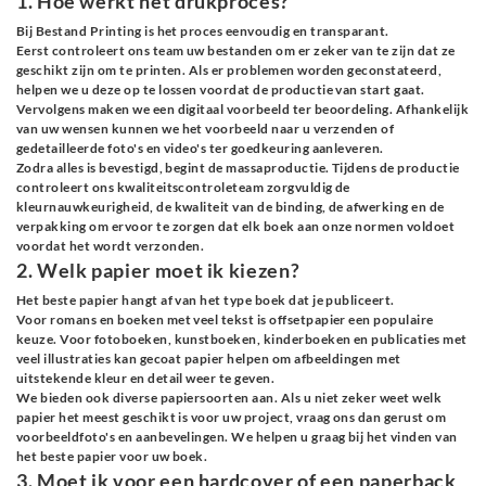
1. Hoe werkt het drukproces?
Bij Bestand Printing is het proces eenvoudig en transparant.
Eerst controleert ons team uw bestanden om er zeker van te zijn dat ze
geschikt zijn om te printen. Als er problemen worden geconstateerd,
helpen we u deze op te lossen voordat de productie van start gaat.
Vervolgens maken we een digitaal voorbeeld ter beoordeling. Afhankelijk
van uw wensen kunnen we het voorbeeld naar u verzenden of
gedetailleerde foto's en video's ter goedkeuring aanleveren.
Zodra alles is bevestigd, begint de massaproductie. Tijdens de productie
controleert ons kwaliteitscontroleteam zorgvuldig de
kleurnauwkeurigheid, de kwaliteit van de binding, de afwerking en de
verpakking om ervoor te zorgen dat elk boek aan onze normen voldoet
voordat het wordt verzonden.
2. Welk papier moet ik kiezen?
Het beste papier hangt af van het type boek dat je publiceert.
Voor romans en boeken met veel tekst is offsetpapier een populaire
keuze. Voor fotoboeken, kunstboeken, kinderboeken en publicaties met
veel illustraties kan gecoat papier helpen om afbeeldingen met
uitstekende kleur en detail weer te geven.
We bieden ook diverse papiersoorten aan. Als u niet zeker weet welk
papier het meest geschikt is voor uw project, vraag ons dan gerust om
voorbeeldfoto's en aanbevelingen. We helpen u graag bij het vinden van
het beste papier voor uw boek.
3. Moet ik voor een hardcover of een paperback