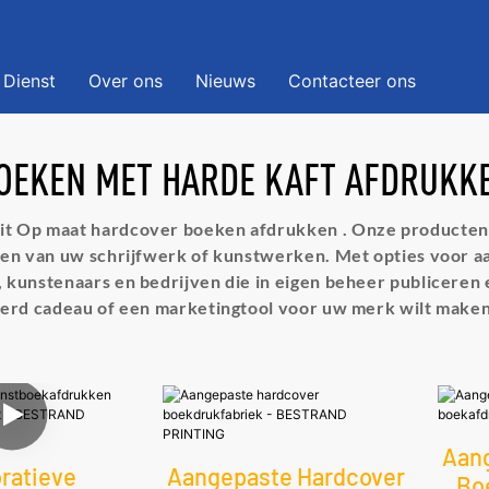
Dienst
Over ons
Nieuws
Contacteer ons
OEKEN MET HARDE KAFT AFDRUKK
it
Op maat
hardcover boeken afdrukken
. Onze producten
llen van uw schrijfwerk of kunstwerken. Met opties voor 
kunstenaars en bedrijven die in eigen beheer publiceren e
seerd cadeau of een marketingtool voor uw merk wilt make
Aan
ratieve
Aangepaste Hardcover
Bo