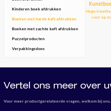
Kunstboe
Kinderen boek afdrukken
Van Hoge
Hoge kwalite
BESTRAN
voor op m
Boeken met harde kaft afdrukken
hardcoverb
Boeken met zachte kaft afdrukken
details en 
afdrukse
Puzzelproducten
afdrukken va
afdrukservi
Verpakkingsdoos
gemaakte h
2 - Shang
Printing Tec
Vertel ons meer over u
Voor meer productgerelateerde vragen, welkom bij ons.