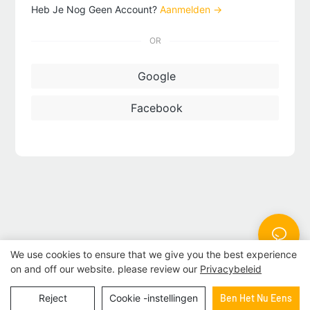
Heb Je Nog Geen Account?
Aanmelden →
OR
Google
Facebook
We use cookies to ensure that we give you the best experience
on and off our website. please review our
Privacybeleid
Auteursrecht © 2024 | BESTRAND AFDRUKKEN
Sitemap
Reject
Cookie -instellingen
Ben Het Nu Eens
|
privacybeleid