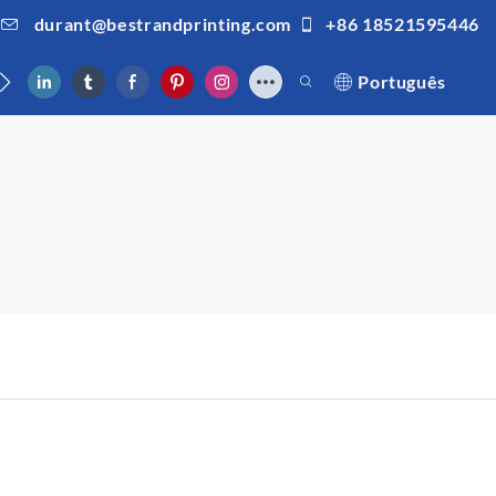
durant@bestrandprinting.com
+86 18521595446
nosco
Português