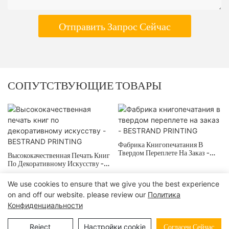
Отправить Запрос Сейчас
СОПУТСТВУЮЩИЕ ТОВАРЫ
Фабрика Книгопечатания В
Твердом Переплете На Заказ -
Высококачественная Печать Книг
BESTRAND PRINTING
По Декоративному Искусству -
BESTRAND PRINTING
We use cookies to ensure that we give you the best experience
on and off our website. please review our
Политика
© 2024 | БЕСТРАНД ПЕЧАТЬ
Карта сайта
|
политика
Конфиденциальности
конфиденциальности
Reject
Настройки cookie
Согласен Сейчас