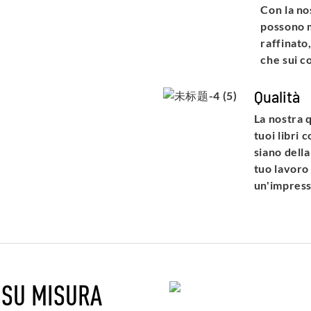
Con la nos
possono m
raffinato
che sui co
Qualità
La nostra q
tuoi libri 
siano dell
tuo lavoro 
un'impress
 SU MISURA