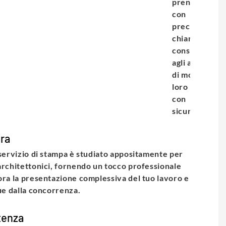
prenda vita
con
precisione e
chiarezza,
consentendo
agli architetti
di mostrare il
loro lavoro
con
sicurezza.
ra
 servizio di stampa è studiato appositamente per
architettonici, fornendo un tocco professionale
ora la presentazione complessiva del tuo lavoro e
gue dalla concorrenza.
enza