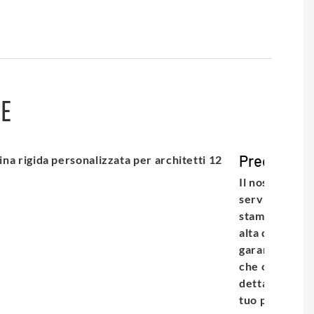
LE
Precisione
Il nostro
servizio di
stampa di
alta qualità
garantisce
che ogni
dettaglio del
tuo progetto