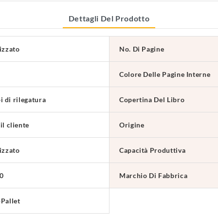
Dettagli Del Prodotto
izzato
No. Di Pagine
Colore Delle Pagine Interne
pi di rilegatura
Copertina Del Libro
l cliente
Origine
izzato
Capacità Produttiva
0
Marchio Di Fabbrica
Pallet