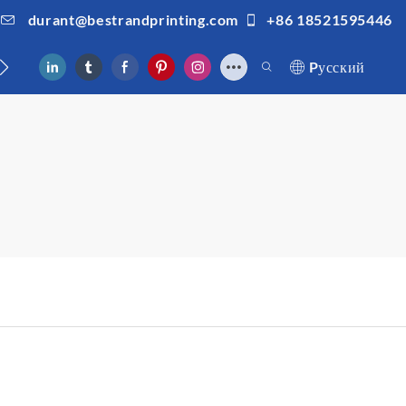
durant@bestrandprinting.com
+86 18521595446
ами
Pусский