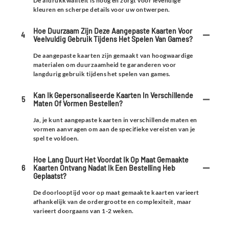
De afdrukkwaliteit is hoog en zorgt voor levendige
kleuren en scherpe details voor uw ontwerpen.
Hoe Duurzaam Zijn Deze Aangepaste Kaarten Voor
4
Veelvuldig Gebruik Tijdens Het Spelen Van Games?
De aangepaste kaarten zijn gemaakt van hoogwaardige
materialen om duurzaamheid te garanderen voor
langdurig gebruik tijdens het spelen van games.
Kan Ik Gepersonaliseerde Kaarten In Verschillende
5
Maten Of Vormen Bestellen?
Ja, je kunt aangepaste kaarten in verschillende maten en
vormen aanvragen om aan de specifieke vereisten van je
spel te voldoen.
Hoe Lang Duurt Het Voordat Ik Op Maat Gemaakte
6
Kaarten Ontvang Nadat Ik Een Bestelling Heb
Geplaatst?
De doorlooptijd voor op maat gemaakte kaarten varieert
afhankelijk van de ordergrootte en complexiteit, maar
varieert doorgaans van 1-2 weken.