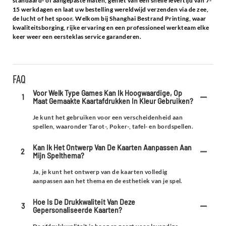
standaard- of aangepaste maten, geniet van een snelle levertijd van 7-
15 werkdagen en laat uw bestelling wereldwijd verzenden via de zee,
de lucht of het spoor. Welkom bij Shanghai Bestrand Printing, waar
kwaliteitsborging, rijke ervaring en een professioneel werkteam elke
keer weer een eersteklas service garanderen.
FAQ
Voor Welk Type Games Kan Ik Hoogwaardige, Op
1
Maat Gemaakte Kaartafdrukken In Kleur Gebruiken?
Je kunt het gebruiken voor een verscheidenheid aan
spellen, waaronder Tarot-, Poker-, tafel- en bordspellen.
Kan Ik Het Ontwerp Van De Kaarten Aanpassen Aan
2
Mijn Spelthema?
Ja, je kunt het ontwerp van de kaarten volledig
aanpassen aan het thema en de esthetiek van je spel.
Hoe Is De Drukkwaliteit Van Deze
3
Gepersonaliseerde Kaarten?