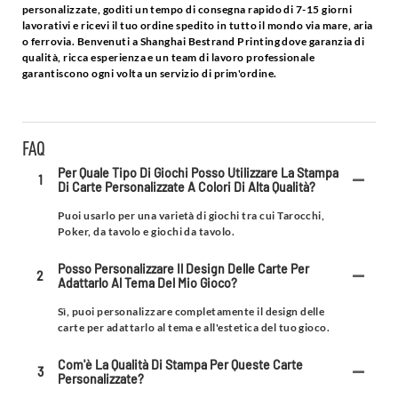
personalizzate, goditi un tempo di consegna rapido di 7-15 giorni
lavorativi e ricevi il tuo ordine spedito in tutto il mondo via mare, aria
o ferrovia. Benvenuti a Shanghai Bestrand Printing dove garanzia di
qualità, ricca esperienza e un team di lavoro professionale
garantiscono ogni volta un servizio di prim'ordine.
FAQ
Per Quale Tipo Di Giochi Posso Utilizzare La Stampa
1
Di Carte Personalizzate A Colori Di Alta Qualità?
Puoi usarlo per una varietà di giochi tra cui Tarocchi,
Poker, da tavolo e giochi da tavolo.
Posso Personalizzare Il Design Delle Carte Per
2
Adattarlo Al Tema Del Mio Gioco?
Sì, puoi personalizzare completamente il design delle
carte per adattarlo al tema e all'estetica del tuo gioco.
Com'è La Qualità Di Stampa Per Queste Carte
3
Personalizzate?