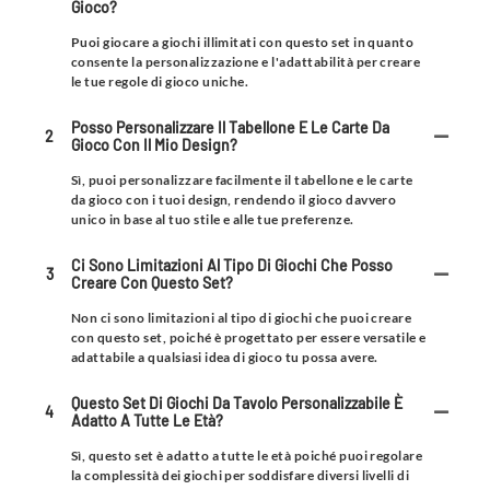
Gioco?
Puoi giocare a giochi illimitati con questo set in quanto
consente la personalizzazione e l'adattabilità per creare
le tue regole di gioco uniche.
Posso Personalizzare Il Tabellone E Le Carte Da
2
Gioco Con Il Mio Design?
Sì, puoi personalizzare facilmente il tabellone e le carte
da gioco con i tuoi design, rendendo il gioco davvero
unico in base al tuo stile e alle tue preferenze.
Ci Sono Limitazioni Al Tipo Di Giochi Che Posso
3
Creare Con Questo Set?
Non ci sono limitazioni al tipo di giochi che puoi creare
con questo set, poiché è progettato per essere versatile e
adattabile a qualsiasi idea di gioco tu possa avere.
Questo Set Di Giochi Da Tavolo Personalizzabile È
4
Adatto A Tutte Le Età?
Sì, questo set è adatto a tutte le età poiché puoi regolare
la complessità dei giochi per soddisfare diversi livelli di