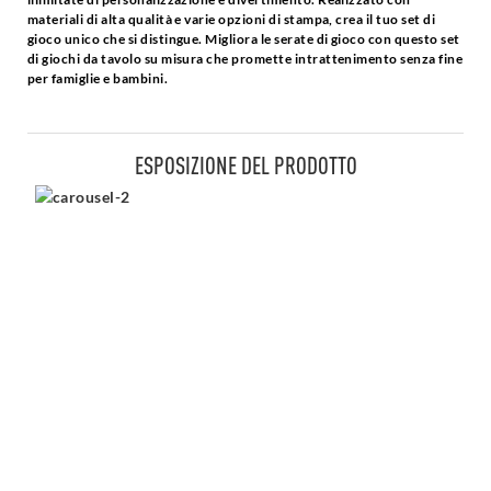
materiali di alta qualità e varie opzioni di stampa, crea il tuo set di
gioco unico che si distingue. Migliora le serate di gioco con questo set
di giochi da tavolo su misura che promette intrattenimento senza fine
per famiglie e bambini.
ESPOSIZIONE DEL PRODOTTO