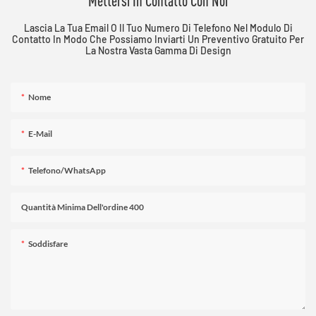
Mettersi In Contatto Con Noi
Lascia La Tua Email O Il Tuo Numero Di Telefono Nel Modulo Di
Contatto In Modo Che Possiamo Inviarti Un Preventivo Gratuito Per
La Nostra Vasta Gamma Di Design
Nome
E-Mail
Telefono/WhatsApp
Quantità Minima Dell'ordine 400
Soddisfare