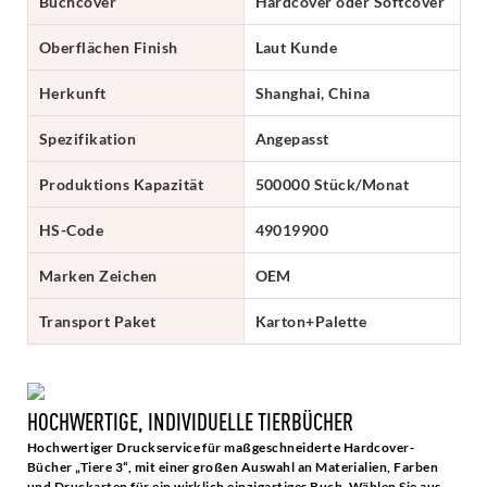
Buchcover
Hardcover oder Softcover
Oberflächen Finish
Laut Kunde
Herkunft
Shanghai, China
Spezifikation
Angepasst
Produktions Kapazität
500000 Stück/Monat
HS-Code
49019900
Marken Zeichen
OEM
Transport Paket
Karton+Palette
HOCHWERTIGE, INDIVIDUELLE TIERBÜCHER
Hochwertiger Druckservice für maßgeschneiderte Hardcover-
Bücher „Tiere 3“, mit einer großen Auswahl an Materialien, Farben
und Druckarten für ein wirklich einzigartiges Buch. Wählen Sie aus