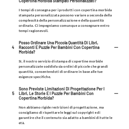
Copertina Morbida Stampati Personalizzati?
I tempi di consegna per i prodotti con copertina morbida
stampata personalizzata possono variare a seconda della
complessità della personalizzazione e della quantità
ordinata. Ci impegniamo comunque a consegnare entro
tempi ragionevoli.
Posso Ordinare Una Piccola Quantità Di Libri,
4
Racconti E Puzzle Per Bambini Con Copertina
Morbida?
Sì, il nostro servizio di stampa di copertine morbide
personalizzate soddisfa sia ordini di piccole che grandi
quantità, consentendoti di ordinare in base alle tue
esigenze specifiche.
Sono Previste Limitazioni Di Progettazione Per I
5
Libri, Le Storie E I Puzzle Per Bambini Con
Copertina Morbida?
Non abbiamo rigide restrizioni di progettazione, ma
consigliamo di rispettare le leggi sul copyright e di
garantire che il contenuto sia adatto a bambini di tutte le
età.