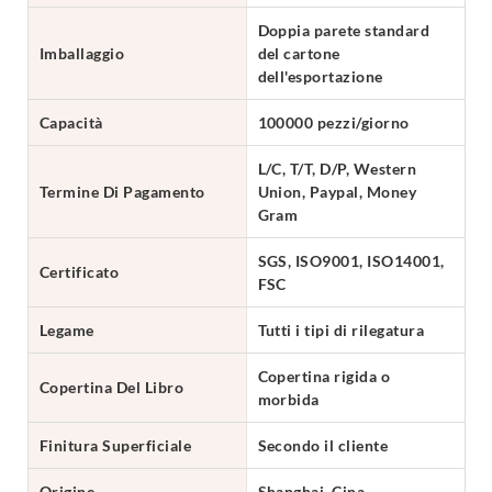
Doppia parete standard
Imballaggio
del cartone
dell'esportazione
Capacità
100000 pezzi/giorno
L/C, T/T, D/P, Western
Termine Di Pagamento
Union, Paypal, Money
Gram
SGS, ISO9001, ISO14001,
Certificato
FSC
Legame
Tutti i tipi di rilegatura
Copertina rigida o
Copertina Del Libro
morbida
Finitura Superficiale
Secondo il cliente
Origine
Shanghai, Cina