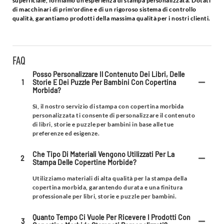
superficiale, forniamo un'esperienza di stampa personalizzata. Dotati
di macchinari di prim'ordine e di un rigoroso sistema di controllo
qualità, garantiamo prodotti della massima qualità per i nostri clienti.
FAQ
Posso Personalizzare Il Contenuto Dei Libri, Delle
1
Storie E Dei Puzzle Per Bambini Con Copertina
Morbida?
Sì, il nostro servizio di stampa con copertina morbida
personalizzata ti consente di personalizzare il contenuto
di libri, storie e puzzle per bambini in base alle tue
preferenze ed esigenze.
Che Tipo Di Materiali Vengono Utilizzati Per La
2
Stampa Delle Copertine Morbide?
Utilizziamo materiali di alta qualità per la stampa della
copertina morbida, garantendo durata e una finitura
professionale per libri, storie e puzzle per bambini.
Quanto Tempo Ci Vuole Per Ricevere I Prodotti Con
3