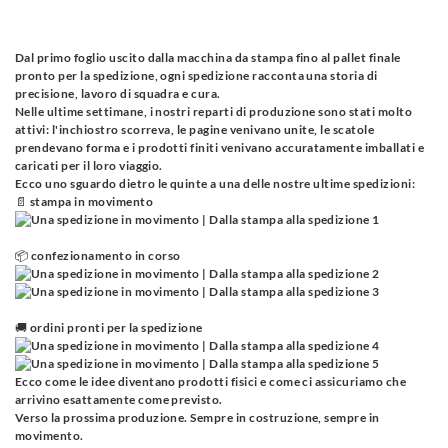
Dal primo foglio uscito dalla macchina da stampa fino al pallet finale
pronto per la spedizione, ogni spedizione racconta una storia di
precisione, lavoro di squadra e cura.
Nelle ultime settimane, i nostri reparti di produzione sono stati molto
attivi: l'inchiostro scorreva, le pagine venivano unite, le scatole
prendevano forma e i prodotti finiti venivano accuratamente imballati e
caricati per il loro viaggio.
Ecco uno sguardo dietro le quinte a una delle nostre ultime spedizioni:
📄 stampa in movimento
📦 confezionamento in corso
🚚 ordini pronti per la spedizione
Ecco come le idee diventano prodotti fisici e come ci assicuriamo che
arrivino esattamente come previsto.
Verso la prossima produzione. Sempre in costruzione, sempre in
movimento.