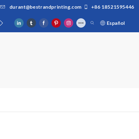
durant@bestrandprinting.com
+86 18521595446
Español