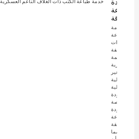
جودة
طباعة
متفوقة
توفر خدمة
طباعة
الكتب ذات
الأغلفة
الناعمة
العسكرية
غير
الخيالية
عالية
الجودة
والمخصصة
لدينا جودة
طباعة
فائقة
ومتانة، مما
يضمن أن