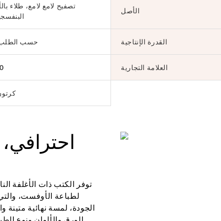
تصفيح لامع لامع، طلاء با
الأصل
البنفسجي
القدرة الإنتاجية
A5، A4، حسب الطلب
العلامة التجارية
0
كرتون
احترافي، 
توفر الكتب ذات الأغلفة الن
لطباعة الأوفست، والتي ت
الجودة، لمسة نهائية متينة و
الورق والألوان ونوع الط