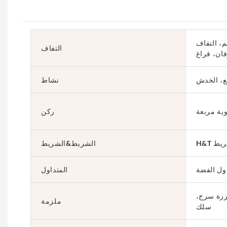
م، التفاف
التفاف
فان، فراغ
بع، الخدش
نشاط
وية مربعة
ركن
شريط
الشريط&الشريط
اول الفضة
المتداول
رزة سرج،
ملزمة
سلك