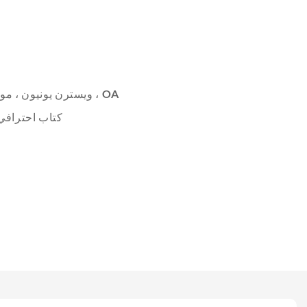
L/C ، D/A ، D/P ، T/T ، ويسترن يونيون ، مونيغرام ، OA
كتاب احترافي