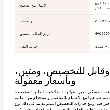
لأشعة فوق
الانتهاء من السطح
ة، النقش
المواصفات
4901990
رمز النظام المنسق
 + البليت
حزمة النقل
وقابل للتخصيص، ومتين،
وبأسعار معقولة
اعمة العسكرية غير الخيالية ذات الجودة العالية المخصصة
تم طباعتها مع الاهتمام بالتفاصيل واستخدام مواد عالية
احترافية. ومع خيارات التخصيص المتنوعة بما في ذلك نوع
باعة والتشطيب الخاص والتجليد، يمكن للعملاء إنشاء كتب