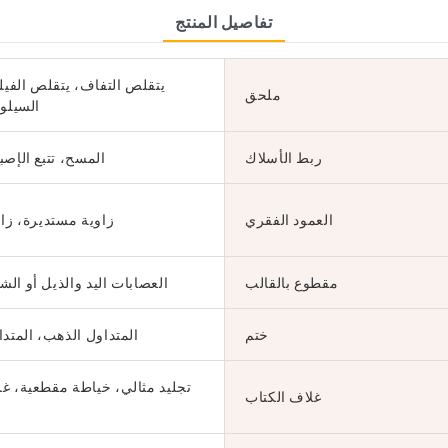
تفاصيل المنتج
يتقلص التفاف، يتقلص الفيل
ملحق
السيلو
ربط الأسلاك
المسح، تتبع الإص
العمود الفقري
زاوية مستديرة، زا
مقطوع بالقالب
H&T العصابات اليد والذيل أو ال
ختم
المتداول الذهب، المتد
تجليد مثالي، خياطة مقطعية، غ
غلاف الكتاب