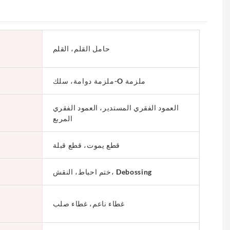
حامل القلم، القلم
ملزمة دوامة، سلك-O ملزمة
العمود الفقري المستدير، العمود الفقري
المربع
قطع يموت، قطع قبلة
ختم احباط، النقش، Debossing
غطاء ناعم، غطاء صلب