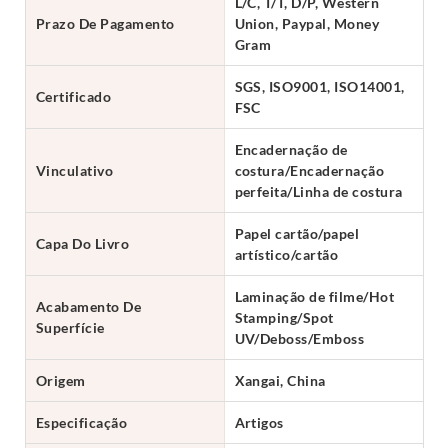
L/C, T/T, D/P, Western
Prazo De Pagamento
Union, Paypal, Money
Gram
SGS, ISO9001, ISO14001,
Certificado
FSC
Encadernação de
Vinculativo
costura/Encadernação
perfeita/Linha de costura
Papel cartão/papel
Capa Do Livro
artístico/cartão
Laminação de filme/Hot
Acabamento De
Stamping/Spot
Superfície
UV/Deboss/Emboss
Origem
Xangai, China
Especificação
Artigos