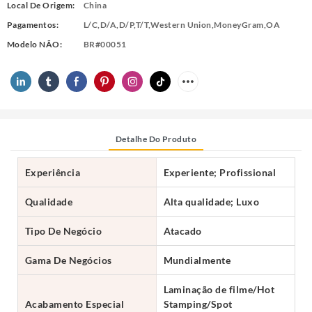
Local De Origem:
China
Pagamentos:
L/C,D/A,D/P,T/T,Western Union,MoneyGram,OA
Modelo NÃO:
BR#00051
Detalhe Do Produto
Experiência
Experiente; Profissional
Qualidade
Alta qualidade; Luxo
Tipo De Negócio
Atacado
Gama De Negócios
Mundialmente
Laminação de filme/Hot
Acabamento Especial
Stamping/Spot