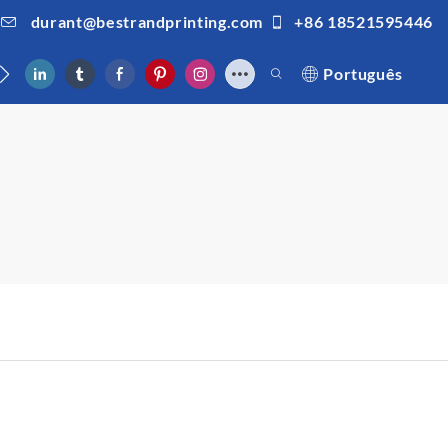
durant@bestrandprinting.com
+86 18521595446
nosco
Português