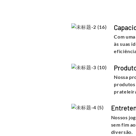
Capacid
Com uma 
às suas i
eficiência
Produto
Nossa pro
produtos 
prateleir
Entrete
Nossos jog
sem fim ao
diversão.