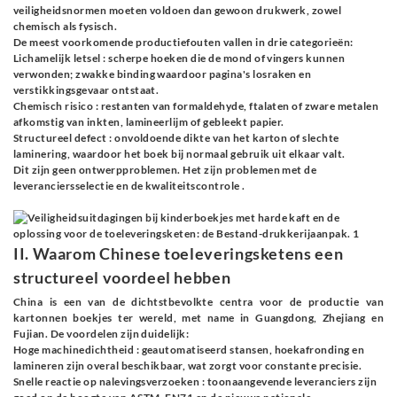
veiligheidsnormen moeten voldoen dan gewoon drukwerk, zowel
chemisch als fysisch.
De meest voorkomende productiefouten vallen in drie categorieën:
Lichamelijk letsel
: scherpe hoeken die de mond of vingers kunnen
verwonden; zwakke binding waardoor pagina's losraken en
verstikkingsgevaar ontstaat.
Chemisch risico
: restanten van formaldehyde, ftalaten of zware metalen
afkomstig van inkten, lamineerlijm of gebleekt papier.
Structureel defect
: onvoldoende dikte van het karton of slechte
laminering, waardoor het boek bij normaal gebruik uit elkaar valt.
Dit zijn geen ontwerpproblemen. Het zijn
problemen met de
leveranciersselectie en de kwaliteitscontrole
.
II. Waarom Chinese toeleveringsketens een
structureel voordeel hebben
China is een van de dichtstbevolkte centra voor de productie van
kartonnen boekjes ter wereld, met name in Guangdong, Zhejiang en
Fujian. De voordelen zijn duidelijk:
Hoge machinedichtheid
: geautomatiseerd stansen, hoekafronding en
lamineren zijn overal beschikbaar, wat zorgt voor constante precisie.
Snelle reactie op nalevingsverzoeken
: toonaangevende leveranciers zijn