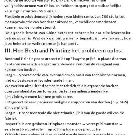
goed op de hoogte van ASTM, EN71 en de nieuwe nationale
veiligheidsnormen van China, en hebben toegang tot onafhankelijke
keuringsinstanties (SGS, enz.).
Flexibele productiemogelijkheden
: van kleine series van 500 stuks tot
massaproductie van honderdduizenden, verschillende merkfasen
kunnen worden ondersteund.
De algehele kracht van China betekent echter niet dat elke leverancier
betrouwbaar is. Wat de kwaliteit werkelijk bepaalt, is...
wie je kiest
, hoe
je ze beheert en welke normen je hanteert
.
III. Hoe Bestrand Printing het probleem oplost
Bestrand Printing concurreert niet op "laagste prijs". In plaats daarvan
hanteren we een drielaags controlemodel rondom de veiligheid van
kartonnen boeken.
Laag 1 – Voorselectie van leveranciers op basis van technische normen,
niet op basis van prijsonderhandelingen.
We werken uitsluitend samen met fabrieken die afgeronde hoeken,
duurzaamheidstesten (omslaantesten) en milieuvriendelijke
lijm-/inktsystemen kunnen produceren.
FSC-gecertificeerd papier en veiligheidsrapporten van derden (bijv. SGS)
zijn verplicht.
Laag 2 – Procescontrole die niet afhankelijk is van de goede wil van de
fabriek
Inspectie in een gesloten kringloop: monster → verzegeld monster →
eerste artikelcontrole → opvolging tijdens de productie
Kritische controlepunten: gladheid van de hoeken, treksterkte van de