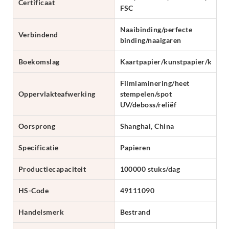
Certificaat
FSC
Naaibinding/perfecte
Verbindend
binding/naaigaren
Boekomslag
Kaartpapier/kunstpapier/karto
Filmlaminering/heet
Oppervlakteafwerking
stempelen/spot
UV/deboss/reliëf
Oorsprong
Shanghai, China
Specificatie
Papieren
Productiecapaciteit
100000 stuks/dag
HS-Code
49111090
Handelsmerk
Bestrand