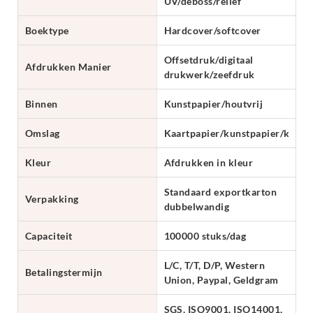
UV/deboss/reliëf
Boektype
Hardcover/softcover
Offsetdruk/digitaal
Afdrukken Manier
drukwerk/zeefdruk
Binnen
Kunstpapier/houtvrij
Omslag
Kaartpapier/kunstpapier/karto
Kleur
Afdrukken in kleur
Standaard exportkarton
Verpakking
dubbelwandig
Capaciteit
100000 stuks/dag
L/C, T/T, D/P, Western
Betalingstermijn
Union, Paypal, Geldgram
SGS, ISO9001, ISO14001,