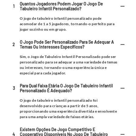
Quantos Jogadores Podem Jogar O Jogo De
1
Tabuleiro Infantil Personalizado?
O jogo de tabuleiro infantil personalizado pode
acomodar de 1 a 5 jogadores, tornando-o perfeito para
jogar sozinho ou em grupo.
O Jogo Pode Ser Personalizado Para Se Adequar A
2
Temas Ou Interesses Específicos?
Sim, o Jogo de Tabuleiro Infantil Personalizado pode ser
personalizado para se adequar a uma variedade de temas
ou interesses, tornando-o uma experiência única e
especial para cada jogador.
Para Qual Faixa Etária O Jogo De Tabuleiro Infantil
3
Personalizado É Adequado?
O jogo de tabuleiro infantil personalizado foi
desenvolvido para crianças a partir de 5 anos,
proporcionando uma experiência divertida e envolvente
para uma ampla variedade de faixas etárias.
Existem Opções De Jogo Competitivo E
4
Cooperativo Disponíveis No Jogo De Tabuleiro