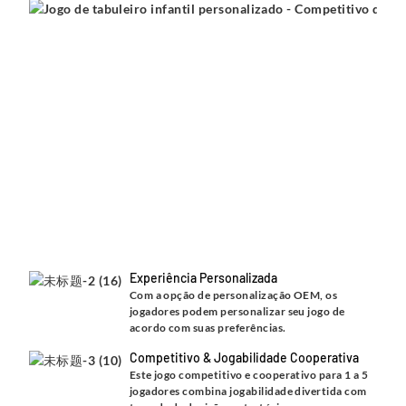
Experiência Personalizada
Com a opção de personalização OEM, os
jogadores podem personalizar seu jogo de
acordo com suas preferências.
Competitivo & Jogabilidade Cooperativa
Este jogo competitivo e cooperativo para 1 a 5
jogadores combina jogabilidade divertida com