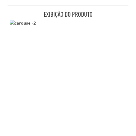
EXIBIÇÃO DO PRODUTO