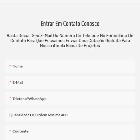
Entrar Em Contato Conosco
Basta Deixar Seu E-Mail Ou Número De Telefone No Formulário De
Contato Para Que Possamos Enviar Uma Cotação Gratuita Para
Nossa Ampla Gama De Projetos
Nome
E-Mail
Telefone/WhatsApp
Quantidade De Ordem Mínima 400
Contente