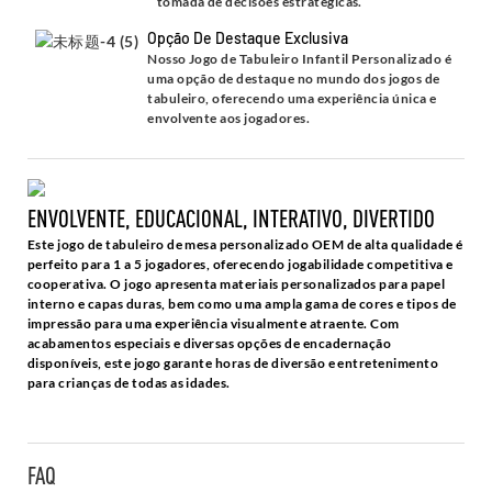
tomada de decisões estratégicas.
Opção De Destaque Exclusiva
Nosso Jogo de Tabuleiro Infantil Personalizado é
uma opção de destaque no mundo dos jogos de
tabuleiro, oferecendo uma experiência única e
envolvente aos jogadores.
ENVOLVENTE, EDUCACIONAL, INTERATIVO, DIVERTIDO
Este jogo de tabuleiro de mesa personalizado OEM de alta qualidade é
perfeito para 1 a 5 jogadores, oferecendo jogabilidade competitiva e
cooperativa. O jogo apresenta materiais personalizados para papel
interno e capas duras, bem como uma ampla gama de cores e tipos de
impressão para uma experiência visualmente atraente. Com
acabamentos especiais e diversas opções de encadernação
disponíveis, este jogo garante horas de diversão e entretenimento
para crianças de todas as idades.
FAQ