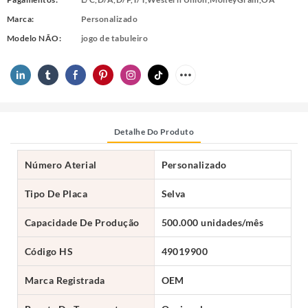
Marca:
Personalizado
Modelo NÃO:
jogo de tabuleiro
Detalhe Do Produto
Número Aterial
Personalizado
Tipo De Placa
Selva
Capacidade De Produção
500.000 unidades/mês
Código HS
49019900
Marca Registrada
OEM