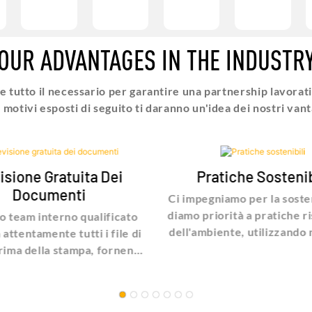
OUR ADVANTAGES IN THE INDUSTR
re tutto il necessario per garantire una partnership lavorat
8 motivi esposti di seguito ti daranno un'idea dei nostri vant
isione Gratuita Dei
Pratiche Sostenib
Documenti
Ci impegniamo per la sosten
diamo priorità a pratiche r
ro team interno qualificato
dell'ambiente, utilizzando 
attentamente tutti i file di
riciclati quando possib
prima della stampa, fornendo
garantendo la certificazio
k di esperti e progetti di
scegliendo inchiostri di
 personalizzati senza costi
rispettosi dell'ambiente. I
aggiuntivi