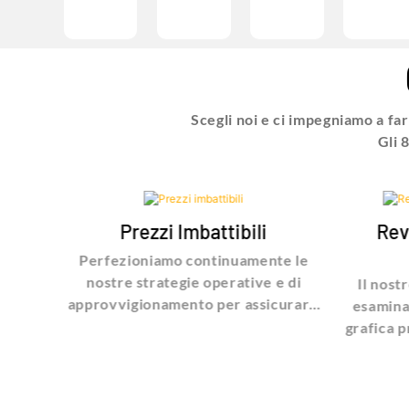
Scegli noi e ci impegniamo a fa
Gli 
Prezzi Imbattibili
Rev
ne? Ti
Perfezioniamo continuamente le
parte
nostre strategie operative e di
Il nost
pa
approvvigionamento per assicurarti
esamina 
azio di
di ricevere i prezzi più competitivi. Il
grafica 
ci
nostro impegno per l'efficienza e il
feedbac
ogno e
rapporto costo-efficacia fa sì che tu
modelli
to
possa beneficiare di un eccellente