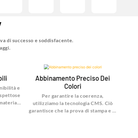
Y
iva di successo e soddisfacente.
aggi.
ili
Abbinamento Preciso Dei
Tec
Colori
ibilità e
Utiliz
ispettose
di s
Per garantire la coerenza,
materiali
qua
utilizziamo la tecnologia CMS. Ciò
ile,
attre
garantisce che la prova di stampa e la
ne FSC e
(comp
stampa finale corrispondano
 soia
la 
perfettamente, mantenendo
l nostro
l'integrità del progetto a colori