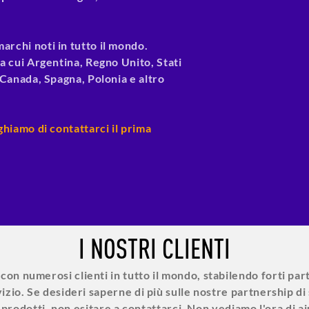
archi noti in tutto il mondo.
ra cui Argentina, Regno Unito, Stati
, Canada, Spagna, Polonia e altro
eghiamo di contattarci il prima
I NOSTRI CLIENTI
con numerosi clienti in tutto il mondo, stabilendo forti par
rvizio. Se desideri saperne di più sulle nostre partnership 
 prodotti, non esitare a contattarci. Non vediamo l'ora di ai