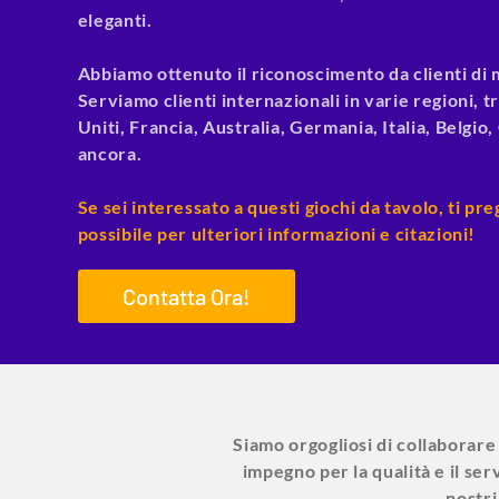
eleganti.
Abbiamo ottenuto il riconoscimento da clienti di m
Serviamo clienti internazionali in varie regioni, t
Uniti, Francia, Australia, Germania, Italia, Belgio
ancora.
Se sei interessato a questi giochi da tavolo, ti pr
possibile per ulteriori informazioni e citazioni!
Contatta Ora!
Siamo orgogliosi di collaborare 
impegno per la qualità e il se
nostri