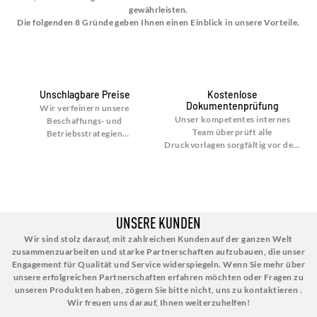
gewährleisten.
Die folgenden 8 Gründe geben Ihnen einen Einblick in unsere Vorteile.
Unschlagbare Preise
Kostenlose
Dokumentenprüfung
Wir verfeinern unsere
Unser kompetentes internes
Beschaffungs- und
Team überprüft alle
Betriebsstrategien
a
Druckvorlagen sorgfältig vor dem
kontinuierlich, um
Druck und stellt ohne zusätzliche
sicherzustellen, dass Sie die
Kosten Experten-Feedback und
wettbewerbsfähigsten Preise
individuelle Vorlagendesigns zur
erhalten. Unser Engagement für
Verfügung
Effizienz und Kosteneffizienz
bedeutet, dass Sie bei jeder
UNSERE KUNDEN
Bestellung von einem
hervorragenden Preis-Leistungs-
Wir sind stolz darauf, mit zahlreichen Kunden auf der ganzen Welt
Verhältnis profitieren
zusammenzuarbeiten und starke Partnerschaften aufzubauen, die unser
Engagement für Qualität und Service widerspiegeln. Wenn Sie mehr über
unsere erfolgreichen Partnerschaften erfahren möchten oder Fragen zu
unseren Produkten haben, zögern Sie bitte nicht, uns zu kontaktieren .
Wir freuen uns darauf, Ihnen weiterzuhelfen!